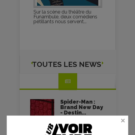
Sur la scène du théâtre du
Funambule, deux comédiens
pétillants nous servent...
TOUTES LES NEWS
Spider-Man :
Brand New Day
- Destin...
06/08/2026
L’Odyssée -
Christopher