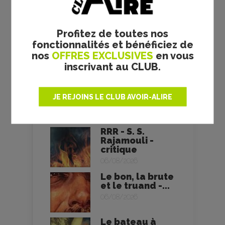
Nolan - critique
06/08/2026
Profitez de toutes nos
Des fleurs pour
fonctionnalités et bénéficiez de
Tokyo - Yuiga...
nos
OFFRES EXCLUSIVES
en vous
06/08/2026
inscrivant au CLUB.
Soudain -
Ryūsuke
JE REJOINS LE CLUB AVOIR-ALIRE
Hamaguchi -
critique
06/08/2026
RRR - S. S.
Rajamouli -
critique
06/08/2026
Le bon, la brute
et le truand -...
06/08/2026
Le bateau à