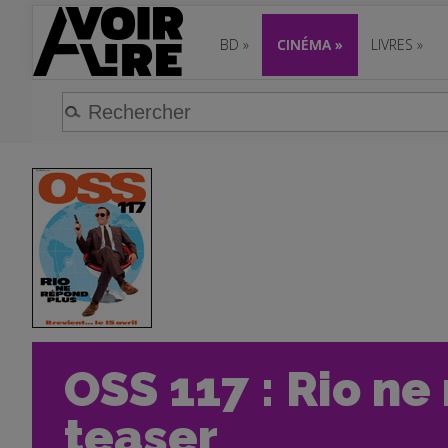
BD
»
CINÉMA
»
LIVRES
»
OSS 117 : Rio ne
teaser