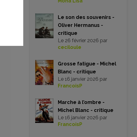
Mona Lisa
Le son des souvenirs -
Oliver Hermanus -
critique
Le
26 février 2026
par
ceciloule
Grosse fatigue - Michel
Blanc - critique
Le
16 janvier 2026
par
FrancoisP
Marche à l’ombre -
Michel Blanc - critique
Le
16 janvier 2026
par
FrancoisP