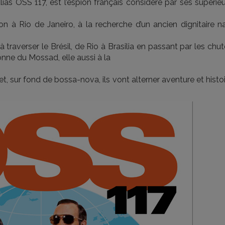
ias OSS 117, est l’espion français considéré par ses supérie
n à Rio de Janeiro, à la recherche d’un ancien dignitaire na
traverser le Brésil, de Rio à Brasilia en passant par les chu
ne du Mossad, elle aussi à la
, sur fond de bossa-nova, ils vont alterner aventure et histo