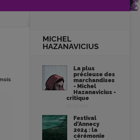
MICHEL
HAZANAVICIUS
La plus
précieuse des
 mois
marchandises
- Michel
Hazanavicius -
critique
20/11/2024
Festival
d’Annecy
2024 : la
cérémonie