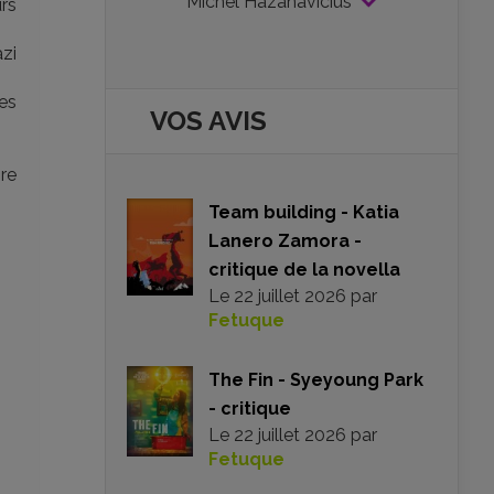
Michel Hazanavicius
urs
zi
tes
VOS AVIS
ire
Team building - Katia
Lanero Zamora -
critique de la novella
Le
22 juillet 2026
par
Fetuque
The Fin - Syeyoung Park
- critique
Le
22 juillet 2026
par
Fetuque