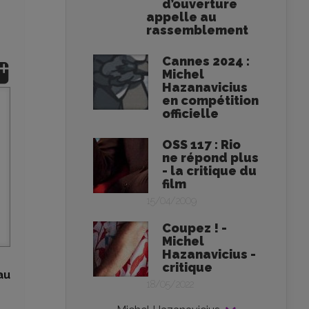
d’ouverture
appelle au
rassemblement
Cannes 2024 :
Michel
Hazanavicius
en compétition
officielle
OSS 117 : Rio
ne répond plus
- la critique du
film
15/04/2009
Coupez ! -
Michel
Hazanavicius -
critique
au
18/05/2022