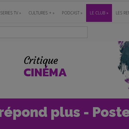
SERIES TV
»
CULTURES +
»
PODCAST
»
LE CLUB
»
LES RE
Critique
CINÉMA
 répond plus - Poste