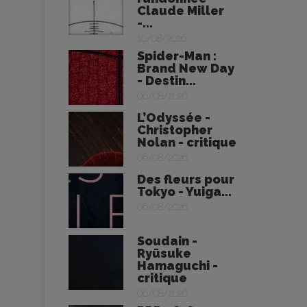
Claude Miller
-...
10/08/2026
Spider-Man :
Brand New Day
- Destin...
06/08/2026
L’Odyssée -
Christopher
Nolan - critique
06/08/2026
Des fleurs pour
Tokyo - Yuiga...
06/08/2026
Soudain -
Ryūsuke
Hamaguchi -
critique
06/08/2026