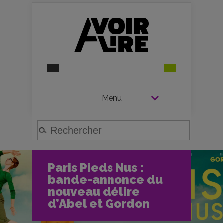
Menu
Paris Pieds Nus :
bande-annonce du
nouveau délire
d’Abel et Gordon