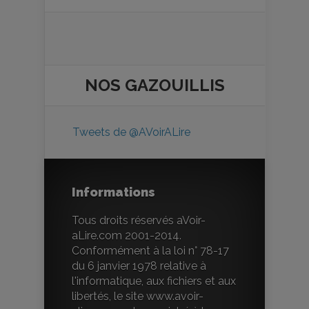
NOS
GAZOUILLIS
Tweets de @AVoirALire
Informations
Tous droits réservés aVoir-
aLire.com 2001-2014.
Conformément à la loi n° 78-17
du 6 janvier 1978 relative à
l'informatique, aux fichiers et aux
libertés, le site www.avoir-