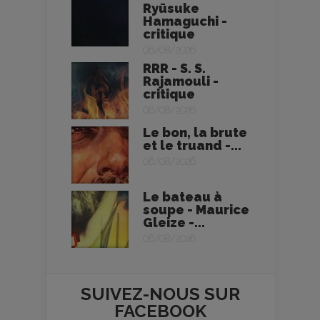
Ryūsuke
Hamaguchi -
critique
06/08/2026
RRR - S. S.
Rajamouli -
critique
06/08/2026
Le bon, la brute
et le truand -...
06/08/2026
Le bateau à
soupe - Maurice
Gleize -...
06/08/2026
SUIVEZ-NOUS SUR
FACEBOOK