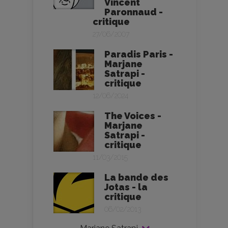
Vincent
Paronnaud -
critique
27/06/2007
Paradis Paris -
Marjane
Satrapi -
critique
12/06/2024
The Voices -
Marjane
Satrapi -
critique
11/03/2015
La bande des
Jotas - la
critique
06/02/2013