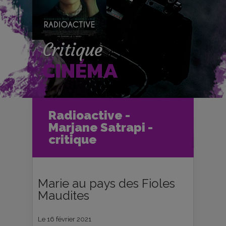
Critique
CINÉMA
Accueil
Cinéma
Radioactive -
Critiques et fiches films
Marjane Satrapi -
Radioactive - Marjane Satrapi -
critique
critique
Marie au pays des Fioles
Maudites
Le 16 février 2021