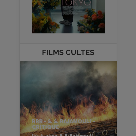
FILMS
CULTES
RRR - S. S. RAJAMOULI -
CRITIQUE
Réalisateur :
S. S. Rajamouli