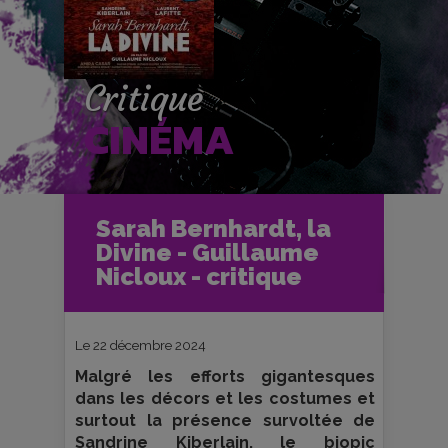
Critique
CINÉMA
Accueil
Cinéma
Sarah Bernhardt, la
Critiques et fiches films
Divine - Guillaume
Sarah Bernhardt, la Divine -
Guillaume Nicloux - critique
Nicloux - critique
Le 22 décembre 2024
Malgré les efforts gigantesques
dans les décors et les costumes et
surtout la présence survoltée de
Sandrine Kiberlain, le biopic