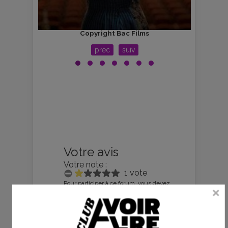
Copyright Bac Films
prec
suiv
Votre avis
Votre note :
1 vote
Pour participer à ce forum, vous devez
vous enregistrer au préalable. Merci
d’indiquer ci-dessous l’identifiant
personnel qui vous a été fourni. Si
vous n’êtes pas enregistré, vous