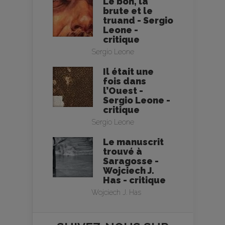
Le bon, la
brute et le
truand - Sergio
Leone -
critique
Sergio Leone
Il était une
fois dans
l’Ouest -
Sergio Leone -
critique
Sergio Leone
Le manuscrit
trouvé à
Saragosse -
Wojciech J.
Has - critique
Wojciech J. Has