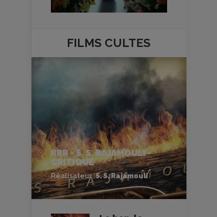
FILMS
CULTES
RRR - S. S. RAJAMOULI -
CRITIQUE
Réalisateur :
S. S. Rajamouli