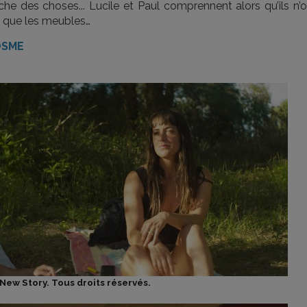
ache des choses... Lucile et Paul comprennent alors qu’ils n’
s que les meubles…
OSME
New Story. Tous droits réservés.