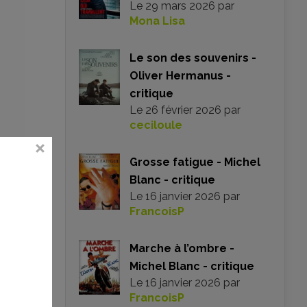
Le
29 mars 2026
par
Mona Lisa
Le son des souvenirs -
Oliver Hermanus -
critique
Le
26 février 2026
par
ceciloule
Grosse fatigue - Michel
Blanc - critique
Le
16 janvier 2026
par
FrancoisP
Marche à l’ombre -
Michel Blanc - critique
Le
16 janvier 2026
par
FrancoisP