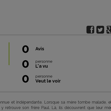
0
Avis
0
personne
L'a vu
0
personne
Veut le voir
onnue et indépendante. Lorsque sa mère tombe malade, el
 retrouve son frère Paul. Là, ils découvrent que leur mèr