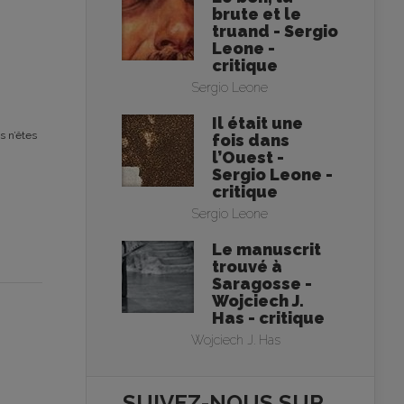
brute et le
truand - Sergio
Leone -
critique
Sergio Leone
Il était une
s n’êtes
fois dans
l’Ouest -
Sergio Leone -
critique
Sergio Leone
Le manuscrit
trouvé à
Saragosse -
Wojciech J.
Has - critique
Wojciech J. Has
SUIVEZ-NOUS SUR