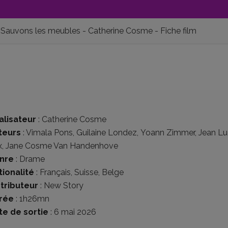
Sauvons les meubles - Catherine Cosme - Fiche film
alisateur
:
Catherine Cosme
teurs
:
Vimala Pons
,
Guilaine Londez
,
Yoann Zimmer
,
Jean Lu
x
,
Jane Cosme Van Handenhove
nre
:
Drame
tionalité
:
Français
,
Suisse
,
Belge
stributeur
:
New Story
rée
: 1h26mn
te de sortie
: 6 mai 2026