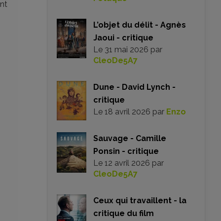
ont
L’objet du délit - Agnès
Jaoui - critique
Le
31 mai 2026
par
CleoDe5A7
Dune - David Lynch -
critique
Le
18 avril 2026
par
Enzo
Sauvage - Camille
Ponsin - critique
Le
12 avril 2026
par
CleoDe5A7
Ceux qui travaillent - la
critique du film