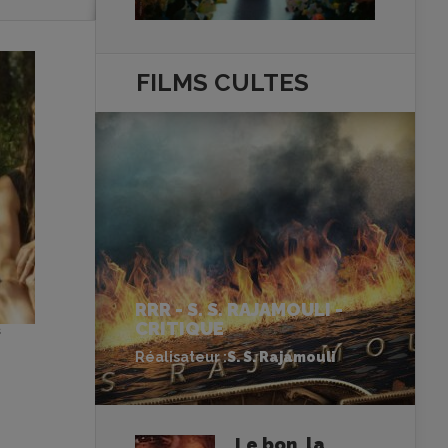
FILMS
CULTES
RRR - S. S. RAJAMOULI -
CRITIQUE
s
Réalisateur :
S. S. Rajamouli
Le bon, la