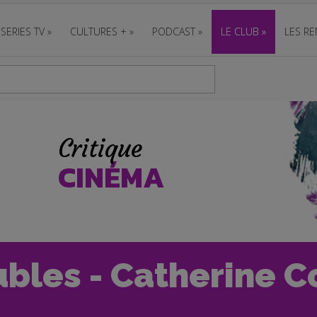
SERIES TV
»
CULTURES +
»
PODCAST
»
LE CLUB
»
LES RE
Critique
CINÉMA
bles - Catherine C