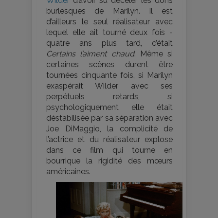
Wilder
d’avoir su déceler les dons
burlesques de Marilyn. Il est
d’ailleurs le seul réalisateur avec
lequel elle ait tourné deux fois -
quatre ans plus tard, c’était
Certains l’aiment chaud
. Même si
certaines scènes durent être
tournées cinquante fois, si Marilyn
exaspérait Wilder avec ses
perpétuels retards, si
psychologiquement elle était
déstabilisée par sa séparation avec
Joe DiMaggio, la complicité de
l’actrice et du réalisateur explose
dans ce film qui tourne en
bourrique la rigidité des mœurs
américaines.