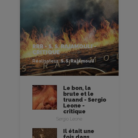
RRR - S. S. RAJAMOULI -
CRITIQUE
Réalisateur :
S. S. Rajamouli
Le bon, la
brute et le
truand - Sergio
Leone -
critique
Sergio Leone
Il était une
fois dans