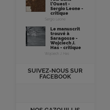
l’Ouest -
Sergio Leone -
critique
Sergio Leone
Le manuscrit
trouvé à
Saragosse -
Wojciech J.
Has - critique
Wojciech J. Has
SUIVEZ-NOUS SUR
FACEBOOK
NOS
GAZOUILLIS