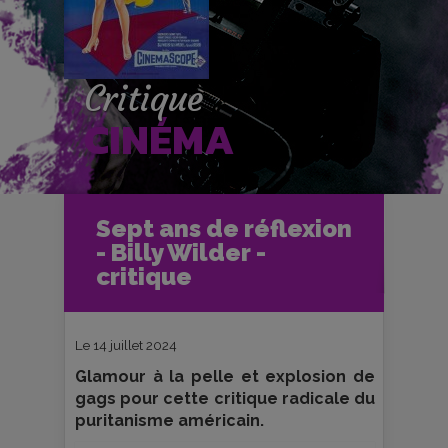
Critique
CINÉMA
Accueil
Cinéma
Sept ans de réflexion
Critiques et fiches films
Ciné-Club
- Billy Wilder -
Sept ans de réflexion - Billy Wilder -
critique
critique
Le 14 juillet 2024
Glamour à la pelle et explosion de
gags pour cette critique radicale du
puritanisme américain.