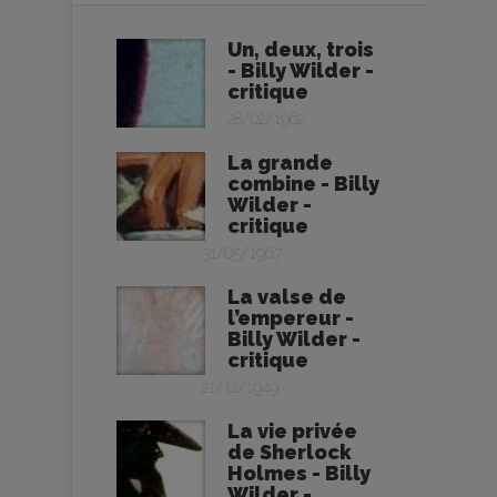
Un, deux, trois
- Billy Wilder -
critique
28/02/1962
La grande
combine - Billy
Wilder -
critique
31/05/1967
La valse de
l’empereur -
Billy Wilder -
critique
21/12/1949
La vie privée
de Sherlock
Holmes - Billy
Wilder -