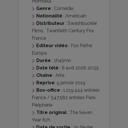
Homolka
Genre
:
Comédie
Nationalité
:
Américain
Distributeur
:
Swashbuckler
Films
,
Twentieth Century Fox
France
Editeur vidéo
:
Fox Pathé
Europa
Durée
: 1h45mn
Date télé
: 6 avril 2026 20:55
Chaîne
: Arte
Reprise
: 9 janvier 2019
Box-office
: 1.219.444 entrées
France / 547.582 entrées Paris
Périphérie
Titre original
: The Seven
Year Itch
Date de sortie
: 29 février