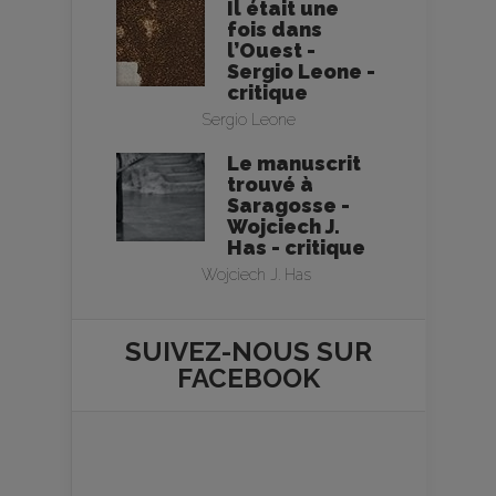
Il était une
fois dans
l’Ouest -
Sergio Leone -
critique
Sergio Leone
Le manuscrit
trouvé à
Saragosse -
Wojciech J.
Has - critique
Wojciech J. Has
SUIVEZ-NOUS SUR
FACEBOOK