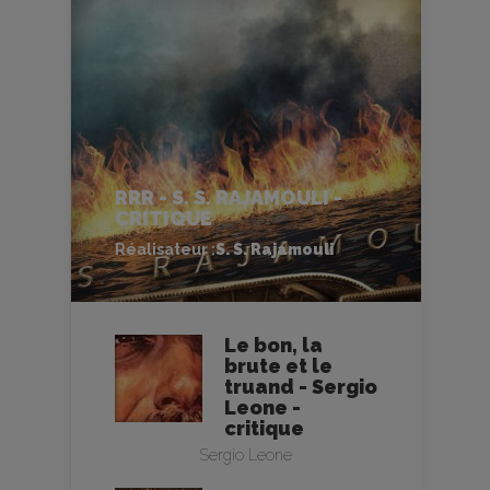
RRR - S. S. RAJAMOULI -
CRITIQUE
Réalisateur :
S. S. Rajamouli
Le bon, la
brute et le
truand - Sergio
Leone -
critique
Sergio Leone