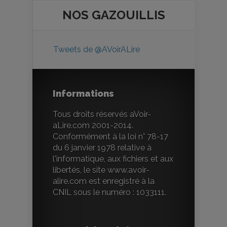
NOS
GAZOUILLIS
Tweets de @AVoirALire
Informations
Tous droits réservés aVoir-
aLire.com 2001-2014.
Conformément à la loi n° 78-17
du 6 janvier 1978 relative à
l'informatique, aux fichiers et aux
libertés, le site www.avoir-
alire.com est enregistré à la
CNIL sous le numéro : 1033111.