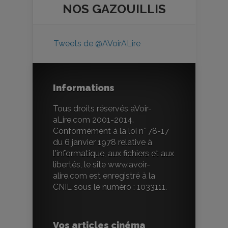
NOS
GAZOUILLIS
Tweets de @AVoirALire
Informations
Tous droits réservés aVoir-
aLire.com 2001-2014.
Conformément à la loi n° 78-17
du 6 janvier 1978 relative à
l'informatique, aux fichiers et aux
libertés, le site www.avoir-
alire.com est enregistré à la
CNIL sous le numéro : 1033111.
Vos articles cinéma