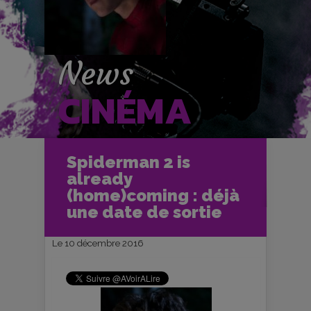
News
CINÉMA
Accueil
Cinéma
Spiderman 2 is
Les News Cinéma
already
Spiderman 2 is already
(home)coming : déjà une date de sortie
(home)coming : déjà
une date de sortie
Le 10 décembre 2016