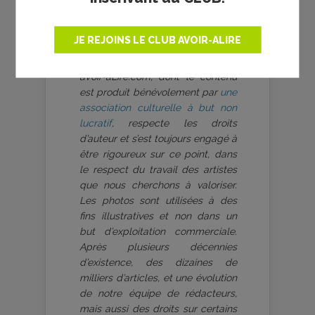
JE REJOINS LE CLUB AVOIR-ALIRE
aVoir-aLire.com, dont le contenu
est produit bénévolement par
une
association culturelle à but non
lucratif
, respecte les droits
d’auteur et s’est toujours engagé à
être rigoureux sur ce point, dans
le respect du travail des artistes
que nous cherchons à valoriser.
Les photos sont utilisées à des
fins illustratives et non dans un
but d’exploitation commerciale.
Après plusieurs décennies
d’existence, des dizaines de
milliers d’articles, et une évolution
de notre équipe de rédacteurs,
mais aussi des droits sur certains