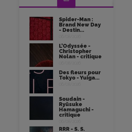
Spider-Man :
Brand New Day
- Destin...
06/08/2026
L’Odyssée -
Christopher
Nolan - critique
06/08/2026
Des fleurs pour
Tokyo - Yuiga...
06/08/2026
Soudain -
Ryūsuke
Hamaguchi -
critique
06/08/2026
RRR - S. S.