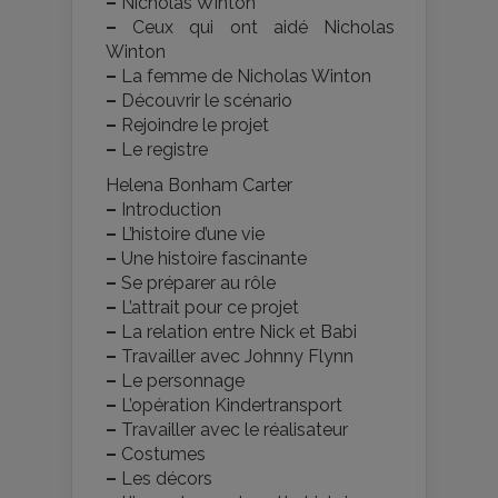
–
Nicholas Winton
–
Ceux qui ont aidé Nicholas
Winton
–
La femme de Nicholas Winton
–
Découvrir le scénario
–
Rejoindre le projet
–
Le registre
Helena Bonham Carter
–
Introduction
–
L’histoire d’une vie
–
Une histoire fascinante
–
Se préparer au rôle
–
L’attrait pour ce projet
–
La relation entre Nick et Babi
–
Travailler avec Johnny Flynn
–
Le personnage
–
L’opération Kindertransport
–
Travailler avec le réalisateur
–
Costumes
–
Les décors