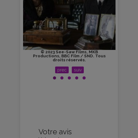
© 2023 See-Saw Films, MKB
Productions, BBC Film / SND. Tous
Prod
droits réservés.
prec
suiv
Votre avis