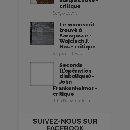
Sergio Leone -
critique
Sergio Leone
Le manuscrit
trouvé à
Saragosse -
Wojciech J.
Has - critique
Wojciech J. Has
Seconds
(L’opération
diabolique) -
John
Frankenheimer -
critique
John Frankenheimer
SUIVEZ-NOUS SUR
FACEBOOK