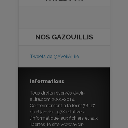
NOS
GAZOUILLIS
Tweets de @AVoirALire
Informations
Tous droits réservés aVoir-
aLire.com 2001-2014.
Conformément à la loi n° 78-17
du 6 janvier 1978 relative à
l'informatique, aux fichiers et aux
libertés, le site www.avoir-