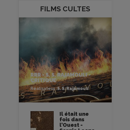
FILMS
CULTES
RRR - S. S. RAJAMOULI -
CRITIQUE
Réalisateur :
S. S. Rajamouli
Il était une
fois dans
l’Ouest -