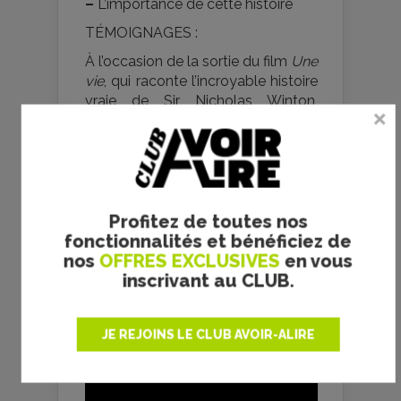
–
L’importance de cette histoire
TÉMOIGNAGES :
À l’occasion de la sortie du film
Une
vie
, qui raconte l’incroyable histoire
vraie de Sir Nicholas Winton,
plusieurs enfants réfugiés grâce à
lui avant le déclenchement de la
Seconde Guerre mondiale ont été
invités à visionner ce qui est aussi
leur histoire. Ces personnes ont
raconté ce qu’elles ont traversé,
Profitez de toutes nos
ont évoqué leurs souvenirs et
fonctionnalités et bénéficiez de
expliqué l’importance d’en savoir
nos
OFFRES EXCLUSIVES
en vous
plus sur l’homme qui les a sauvés il
inscrivant au CLUB.
y a quatre-vingt-cinq ans.
L’ensemble est très poignant.
JE REJOINS LE CLUB AVOIR-ALIRE
Éric Françonnet