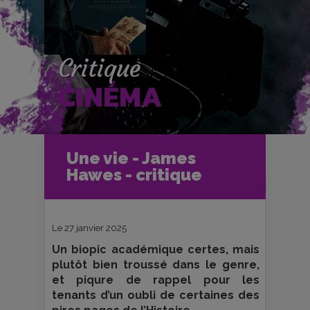
Critique
CINÉMA
Accueil
Cinéma
Une vie - James
Critiques et fiches films
Hawes - critique
Une vie - James Hawes - critique
Le 27 janvier 2025
Un biopic académique certes, mais
plutôt bien troussé dans le genre,
et piqure de rappel pour les
tenants d’un oubli de certaines des