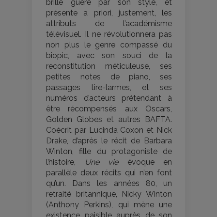
brille guère par son style, et
présente a priori, justement, les
attributs de l’académisme
télévisuel. Il ne révolutionnera pas
non plus le genre compassé du
biopic, avec son souci de la
reconstitution méticuleuse, ses
petites notes de piano, ses
passages tire-larmes, et ses
numéros d’acteurs prétendant à
être récompensés aux Oscars,
Golden Globes et autres BAFTA.
Coécrit par Lucinda Coxon et Nick
Drake, d’après le récit de Barbara
Winton, fille du protagoniste de
l’histoire,
Une vie
évoque en
parallèle deux récits qui n’en font
qu’un. Dans les années 80, un
retraité britannique, Nicky Winton
(Anthony Perkins), qui mène une
existence paisible auprès de son