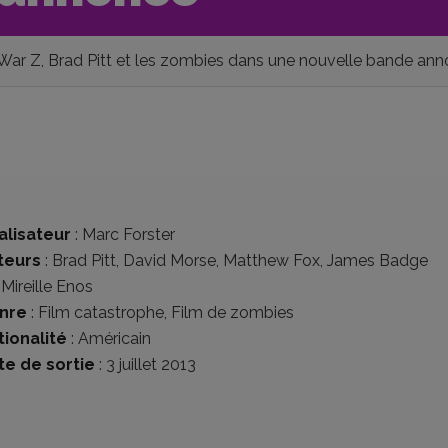
War Z, Brad Pitt et les zombies dans une nouvelle bande an
alisateur
:
Marc Forster
teurs
:
Brad Pitt
,
David Morse
,
Matthew Fox
,
James Badge
,
Mireille Enos
nre
:
Film catastrophe
,
Film de zombies
tionalité
:
Américain
te de sortie
: 3 juillet 2013