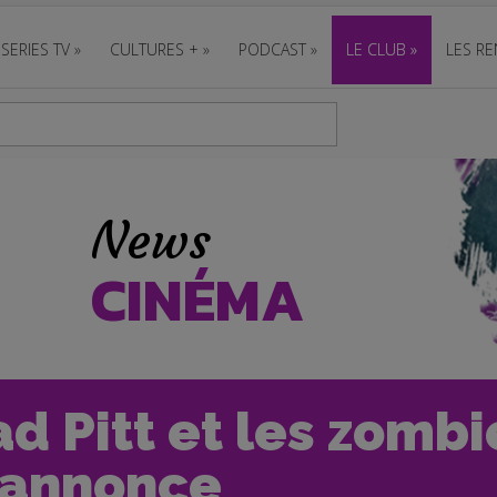
SERIES TV
»
CULTURES +
»
PODCAST
»
LE CLUB
»
LES RE
News
CINÉMA
d Pitt et les zomb
 annonce