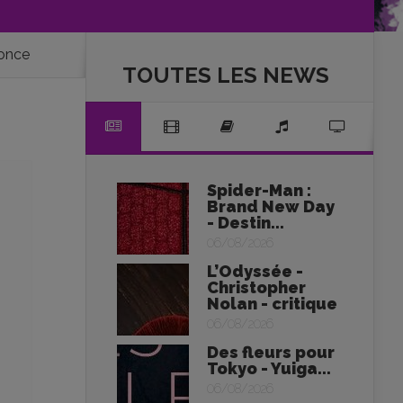
nonce
TOUTES LES NEWS
Spider-Man :
Brand New Day
- Destin...
06/08/2026
L’Odyssée -
Christopher
Nolan - critique
06/08/2026
Des fleurs pour
Tokyo - Yuiga...
06/08/2026