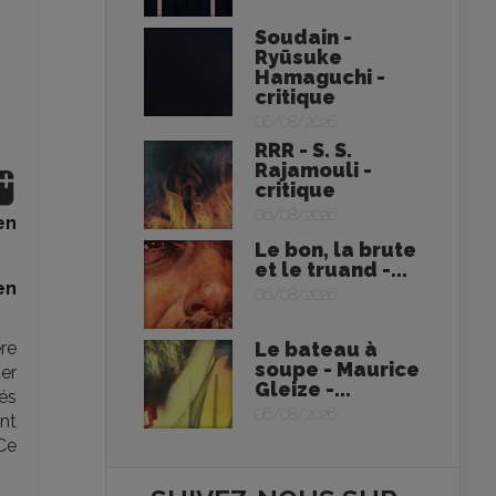
Soudain -
Ryūsuke
Hamaguchi -
critique
06/08/2026
RRR - S. S.
Rajamouli -
critique
06/08/2026
en
Le bon, la brute
et le truand -...
en
06/08/2026
re
Le bateau à
soupe - Maurice
er
Gleize -...
és
06/08/2026
nt
Ce