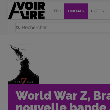
BD
»
CINÉMA
»
LIVRES
»
World War Z, Bra
nouvelle bande