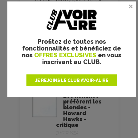
pas ou ne sont plus utilisables, si
les crédits doivent être modifiés
ou ajoutés. Nous nous engageons
à retirer toutes photos litigieuses.
Merci pour votre compréhension.
Profitez de toutes nos
fonctionnalités et bénéficiez de
nos
OFFRES EXCLUSIVES
en vous
inscrivant au CLUB.
HOWARD HAWKS
JE REJOINS LE CLUB AVOIR-ALIRE
Les hommes
préfèrent les
blondes -
Howard
Hawks -
critique
30/07/1954