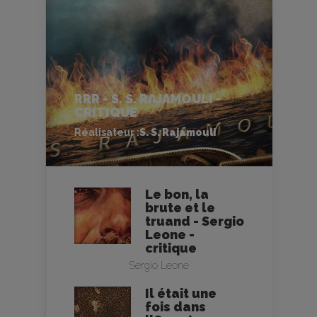
RRR - S. S. RAJAMOULI -
CRITIQUE
Réalisateur :
S. S. Rajamouli
Le bon, la
brute et le
truand - Sergio
Leone -
critique
Sergio Leone
Il était une
fois dans