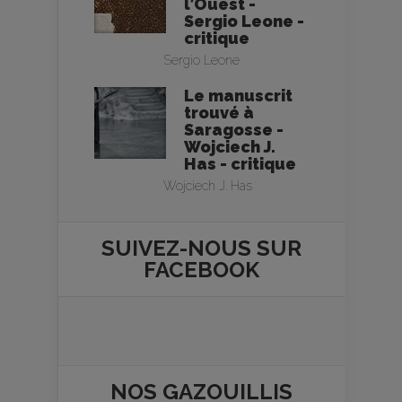
l’Ouest -
Sergio Leone -
critique
Sergio Leone
Le manuscrit
trouvé à
Saragosse -
Wojciech J.
Has - critique
Wojciech J. Has
SUIVEZ-NOUS SUR
FACEBOOK
NOS
GAZOUILLIS