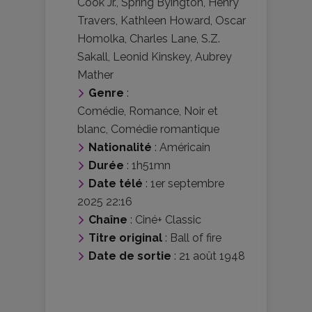
Cook Jr.
,
Spring Byington
,
Henry
Travers
,
Kathleen Howard
,
Oscar
Homolka
,
Charles Lane
,
S.Z.
Sakall
,
Leonid Kinskey
,
Aubrey
Mather
Genre
:
Comédie
,
Romance
,
Noir et
blanc
,
Comédie romantique
Nationalité
:
Américain
Durée
: 1h51mn
Date télé
: 1er septembre
2025 22:16
Chaîne
: Ciné+ Classic
Titre original
: Ball of fire
Date de sortie
: 21 août 1948