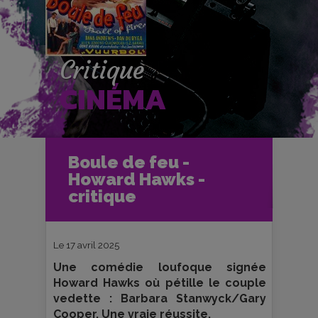
Critique
CINÉMA
Accueil
Cinéma
Boule de feu -
Critiques et fiches films
Ciné-Club
Howard Hawks -
Boule de feu - Howard Hawks -
critique
critique
Le 17 avril 2025
Une comédie loufoque signée
Howard Hawks où pétille le couple
vedette : Barbara Stanwyck/Gary
Cooper. Une vraie réussite.