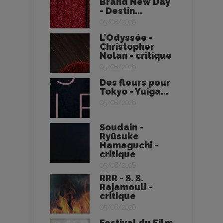
Brand New Day
- Destin...
05/08/2026
L’Odyssée -
Christopher
Nolan - critique
05/08/2026
Des fleurs pour
Tokyo - Yuiga...
05/08/2026
Soudain -
Ryūsuke
Hamaguchi -
critique
05/08/2026
RRR - S. S.
Rajamouli -
critique
05/08/2026
Festival du Film