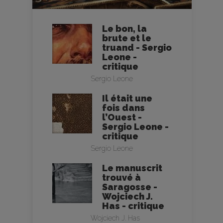
Le bon, la
brute et le
truand - Sergio
Leone -
critique
Sergio Leone
Il était une
fois dans
l’Ouest -
Sergio Leone -
critique
Sergio Leone
Le manuscrit
trouvé à
Saragosse -
Wojciech J.
Has - critique
Wojciech J. Has