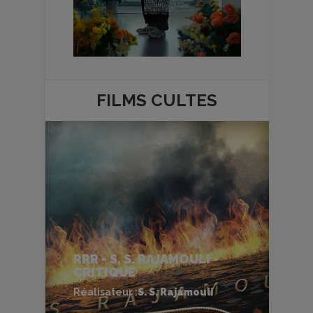
FILMS
CULTES
RRR - S. S. RAJAMOULI -
CRITIQUE
Réalisateur :
S. S. Rajamouli