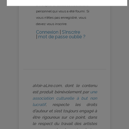
d’indiquer ci-dessous l’identifiant
personnel qui vous a été fourni. Si
vous n’êtes pas enregistré, vous
devez vous inscrire.
Connexion
|
S’inscrire
|
mot de passe oublié ?
aVoir-aLire.com, dont le contenu
est produit bénévolement par
une
association culturelle à but non
lucratif
, respecte les droits
d’auteur et s’est toujours engagé à
être rigoureux sur ce point, dans
le respect du travail des artistes