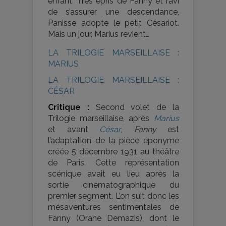
enfant. Très épris de Fanny et ravi
de s’assurer une descendance,
Panisse adopte le petit Césariot.
Mais un jour, Marius revient…
LA TRILOGIE MARSEILLAISE :
MARIUS
LA TRILOGIE MARSEILLAISE :
CÉSAR
Critique :
Second volet de la
Trilogie marseillaise, après
Marius
et avant
César
,
Fanny
est
l’adaptation de la pièce éponyme
créée 5 décembre 1931 au théâtre
de Paris. Cette représentation
scénique avait eu lieu après la
sortie cinématographique du
premier segment. L’on suit donc les
mésaventures sentimentales de
Fanny (Orane Demazis), dont le