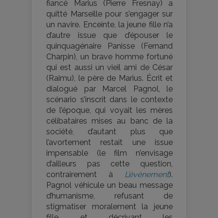
fiancé Marius (Pierre Fresnay) a
quitté Marseille pour s’engager sur
un navire. Enceinte, la jeune fille n’a
d’autre issue que d’épouser le
quinquagénaire Panisse (Fernand
Charpin), un brave homme fortuné
qui est aussi un vieil ami de César
(Raimu), le père de Marius. Écrit et
dialogué par Marcel Pagnol, le
scénario s’inscrit dans le contexte
de l’époque, qui voyait les mères
célibataires mises au banc de la
société, d’autant plus que
l’avortement restait une issue
impensable (le film n’envisage
d’ailleurs pas cette question,
contrairement à
L’événement
).
Pagnol véhicule un beau message
d’humanisme, refusant de
stigmatiser moralement la jeune
fille, et décrivant les