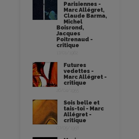
Parisiennes -
Marc Allégret,
Claude Barma,
Michel
Boisrond,
Jacques
Poitrenaud -
critique
17/01/1962
Futures
vedettes -
Marc Allégret -
critique
26/04/1955
Sois belle et
tais-toi - Marc
Allégret -
critique
07/05/1958