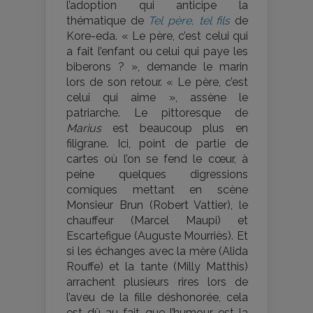
l’adoption qui anticipe la
thématique de
Tel père, tel fils
de
Kore-eda. « Le père, c’est celui qui
a fait l’enfant ou celui qui paye les
biberons ? », demande le marin
lors de son retour. « Le père, c’est
celui qui aime », assène le
patriarche. Le pittoresque de
Marius
est beaucoup plus en
filigrane. Ici, point de partie de
cartes où l’on se fend le cœur, à
peine quelques digressions
comiques mettant en scène
Monsieur Brun (Robert Vattier), le
chauffeur (Marcel Maupi) et
Escartefigue (Auguste Mourriès). Et
si les échanges avec la mère (Alida
Rouffe) et la tante (Milly Matthis)
arrachent plusieurs rires lors de
l’aveu de la fille déshonorée, cela
est dû au fait que l’humour est la