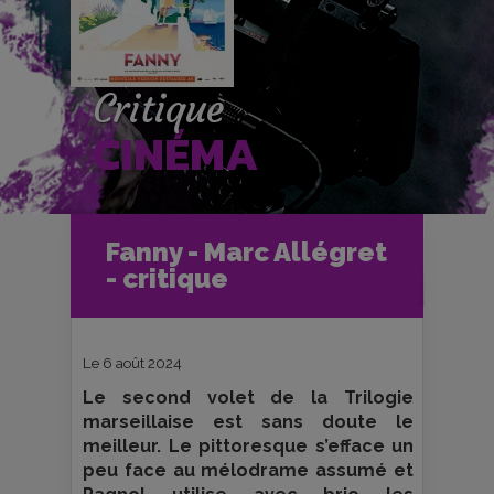
Critique
CINÉMA
Accueil
Cinéma
Fanny - Marc Allégret
Critiques et fiches films
Ciné-Club
- critique
Fanny - Marc Allégret - critique
Le 6 août 2024
Le second volet de la Trilogie
marseillaise est sans doute le
meilleur. Le pittoresque s’efface un
peu face au mélodrame assumé et