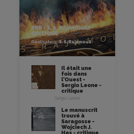
RRR - S. S. RAJAMOULI -
CRITIQUE
Réalisateur :
S. S. Rajamouli
Il était une
fois dans
l’Ouest -
Sergio Leone -
critique
Sergio Leone
Le manuscrit
trouvé à
Saragosse -
Wojciech J.
Has - critique