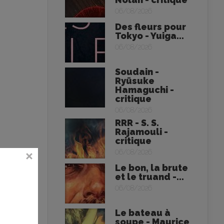
06/08/2026
Des fleurs pour
Tokyo - Yuiga...
06/08/2026
Soudain -
Ryūsuke
Hamaguchi -
critique
06/08/2026
RRR - S. S.
Rajamouli -
critique
06/08/2026
Le bon, la brute
et le truand -...
06/08/2026
Le bateau à
soupe - Maurice