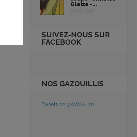
Gleize -...
06/08/2026
SUIVEZ-NOUS SUR
FACEBOOK
NOS
GAZOUILLIS
Tweets de @AVoirALire