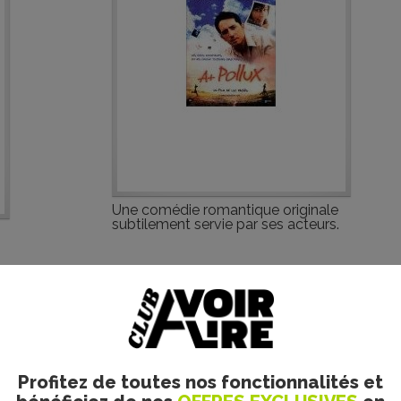
Une comédie romantique originale
subtilement servie par ses acteurs.
Profitez de toutes nos fonctionnalités et