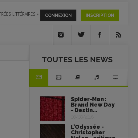
TRÉES LITTÉRAIRES
»
CONNEXION
INSCRIPTION
TOUTES LES NEWS
Spider-Man :
Brand New Day
- Destin...
06/08/2026
L’Odyssée -
Christopher
Nolan - critique