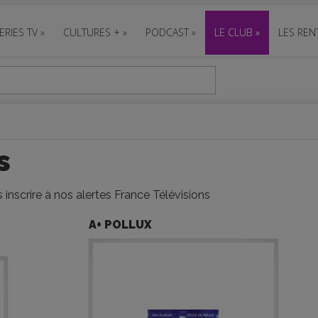
ERIES TV
»
CULTURES +
»
PODCAST
»
LE CLUB
»
LES REN
s
inscrire à nos alertes France Télévisions
A+ POLLUX