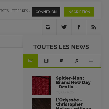
TRÉES LITTÉRAIRES
»
CONNEXION
INSCRIPTION
TOUTES LES NEWS
Spider-Man :
Brand New Day
- Destin...
05/08/2026
L’Odyssée -
Christopher
Nolan - critique