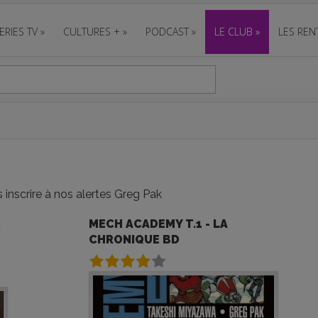
ERIES TV
»
CULTURES +
»
PODCAST
»
LE CLUB
»
LES REN
inscrire à nos alertes Greg Pak
,
MECH ACADEMY T.1 - LA
CHRONIQUE BD