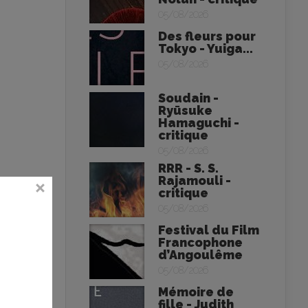
05/08/2026
Des fleurs pour
Tokyo - Yuiga...
05/08/2026
Soudain -
Ryūsuke
Hamaguchi -
critique
05/08/2026
RRR - S. S.
Rajamouli -
critique
05/08/2026
Festival du Film
Francophone
d’Angoulême
05/08/2026
Mémoire de
fille - Judith