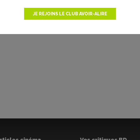
JE REJOINS LE CLUB AVOIR-ALIRE
rticles cinéma
Vos critiques BD