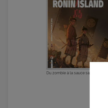
Du zombie à la sauce samouraï !