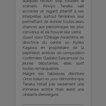
auxquels recourt trop souvent le
scénario. Kinuyo Tanaka sait
accorder un regard attentif à ses
interprètes, surtout féminines, leur
permettant de donner toutes leurs
chances aux personnages les plus
convenus et de trouver leur vérité.
Guest stars
(Chikage Awashima en
directrice du centre ou Kyôko
Kagawa en propriétaire de la
pépinière), actrices
de composition
confirmées (Sadako Sawamura) ou
jeunes débutantes, elles sont
toutes remarquables.
Malgré ses faiblesses d’écriture
Onna bakari no yoru
démontre que
Tanaka n’était pas seulement une
immense actrice mais aussi une
cinéaste d’envergure.