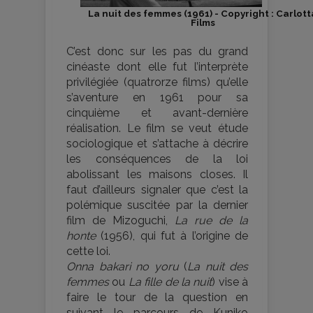
La nuit des femmes (1961) - Copyright : Carlott
Films
C’est donc sur les pas du grand
cinéaste dont elle fut l’interprète
privilégiée (quatrorze films) qu’elle
s’aventure en 1961 pour sa
cinquième et avant-dernière
réalisation. Le film se veut étude
sociologique et s’attache à décrire
les conséquences de la loi
abolissant les maisons closes. Il
faut d’ailleurs signaler que c’est la
polémique suscitée par la dernier
film de Mizoguchi,
La rue de la
honte
(1956), qui fut à l’origine de
cette loi.
Onna bakari no yoru
(
La nuit des
femmes
ou
La fille de la nuit
) vise à
faire le tour de la question en
suivant le parcours de Kuniko