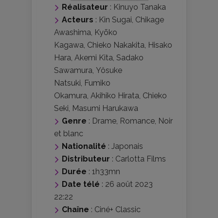
Réalisateur
:
Kinuyo Tanaka
Acteurs
:
Kin Sugai
,
Chikage
Awashima
,
Kyōko
Kagawa
,
Chieko Nakakita
,
Hisako
Hara
,
Akemi Kita
,
Sadako
Sawamura
,
Yôsuke
Natsuki
,
Fumiko
Okamura
,
Akihiko Hirata
,
Chieko
Seki
,
Masumi Harukawa
Genre
:
Drame
,
Romance
,
Noir
et blanc
Nationalité
:
Japonais
Distributeur
:
Carlotta Films
Durée
: 1h33mn
Date télé
: 26 août 2023
22:22
Chaîne
: Ciné+ Classic