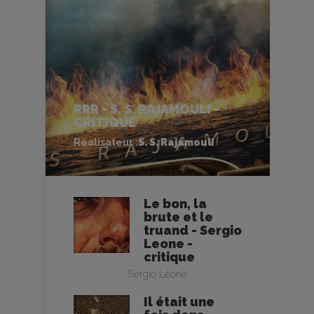
RRR - S. S. RAJAMOULI -
CRITIQUE
Réalisateur :
S. S. Rajamouli
Le bon, la
brute et le
truand - Sergio
Leone -
critique
Sergio Leone
Il était une