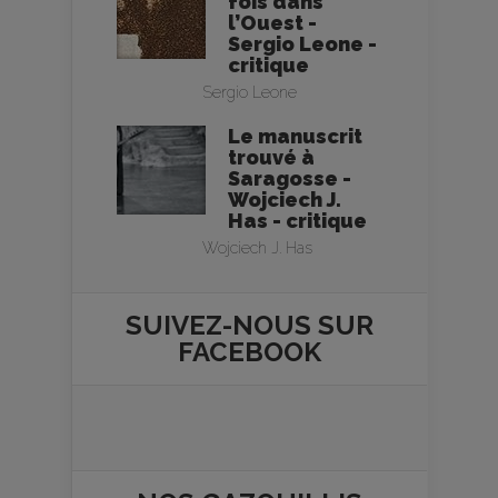
fois dans
l’Ouest -
Sergio Leone -
critique
Sergio Leone
Le manuscrit
trouvé à
Saragosse -
Wojciech J.
Has - critique
Wojciech J. Has
SUIVEZ-NOUS SUR
FACEBOOK