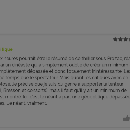
ritique
heures pourrait être le résumé de ce thriller sous Prozac, réa
 par un cinéaste qui a simplement oublié de créer un minimum
omplètement dépassée et donc totalement inintéressante. Le
e temps que le spectateur. Mais qu’ont les critiques avec ce
ylosé. Je précise que je suis du genre à supporter la lenteur
 Bresson et consorts), mais il faut qu’il y ait un minimum de
t montré. Ici, c’est le néant à part une géopolitique dépassé
s. Le néant, vraiment.