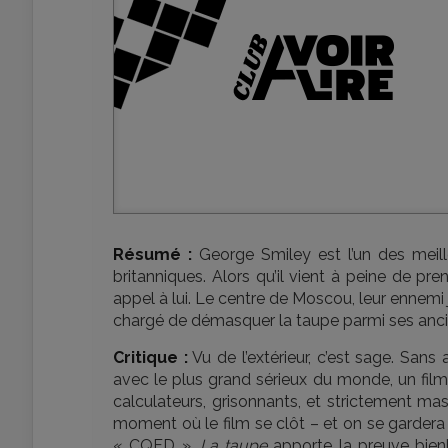
Résumé :
George Smiley est l’un des meille
britanniques. Alors qu’il vient à peine de pre
appel à lui. Le centre de Moscou, leur ennemi j
chargé de démasquer la taupe parmi ses anci
Critique :
Vu de l’extérieur, c’est sage. Sans 
avec le plus grand sérieux du monde, un fil
calculateurs, grisonnants, et strictement ma
moment où le film se clôt – et on se gardera
« CQFD ».
La taupe
apporte la preuve bienh