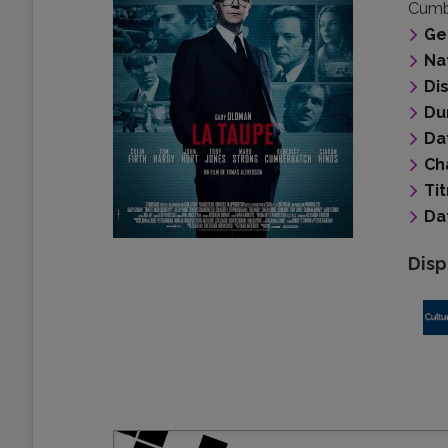
Cumb
Ge
Na
Di
Du
Da
Ch
Tit
Da
Disp