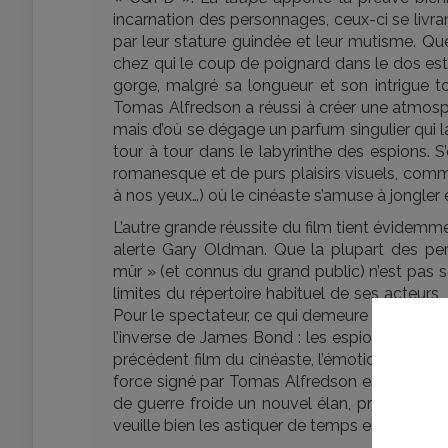
incarnation des personnages, ceux-ci se livra
par leur stature guindée et leur mutisme. Que
chez qui le coup de poignard dans le dos est
gorge, malgré sa longueur et son intrigue to
Tomas Alfredson a réussi à créer une atmosphè
mais d’où se dégage un parfum singulier qui la
tour à tour dans le labyrinthe des espions. S
romanesque et de purs plaisirs visuels, comm
à nos yeux…) où le cinéaste s’amuse à jongler
L’autre grande réussite du film tient évidemmen
alerte Gary Oldman. Que la plupart des pe
mûr » (et connus du grand public) n’est pas 
limites du répertoire habituel de ses acteurs, 
Pour le spectateur, ce qui demeure est un pur 
l’inverse de James Bond : les espions dissi
précédent film du cinéaste, l’émotion est prog
force signé par Tomas Alfredson est d’être 
de guerre froide un nouvel élan, preuve s’il 
veuille bien les astiquer de temps en temps…