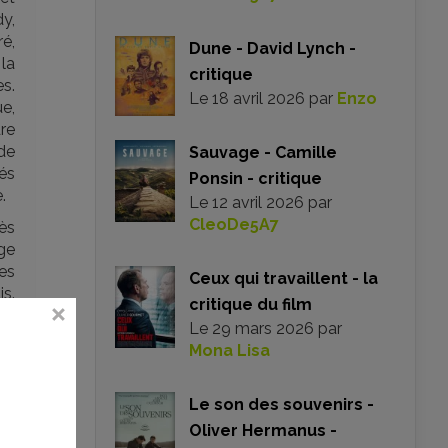
dy,
ré,
Dune - David Lynch -
la
critique
s.
Le
18 avril 2026
par
Enzo
ue,
dre
 de
Sauvage - Camille
és
Ponsin - critique
.
Le
12 avril 2026
par
CleoDe5A7
rès
ge
es
Ceux qui travaillent - la
is.
critique du film
ici
Le
29 mars 2026
par
 le
Mona Lisa
 de
et
’on
Le son des souvenirs -
Oliver Hermanus -