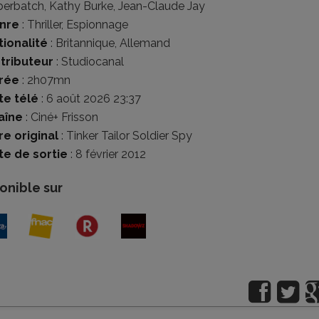
erbatch
,
Kathy Burke
,
Jean-Claude Jay
nre
:
Thriller
,
Espionnage
tionalité
:
Britannique
,
Allemand
stributeur
:
Studiocanal
rée
: 2h07mn
te télé
: 6 août 2026 23:37
aîne
: Ciné+ Frisson
re original
: Tinker Tailor Soldier Spy
te de sortie
: 8 février 2012
onible sur