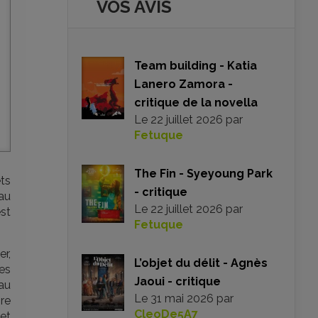
VOS AVIS
Team building - Katia
Lanero Zamora -
critique de la novella
Le
22 juillet 2026
par
Fetuque
The Fin - Syeyoung Park
ts
- critique
eau
Le
22 juillet 2026
par
est
Fetuque
er,
L’objet du délit - Agnès
es
Jaoui - critique
 au
Le
31 mai 2026
par
pre
CleoDe5A7
et