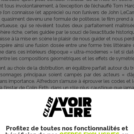
nt tous involontairement, à l’exception de l’échauffé Tom Har
 l’on connaisse (et apprécie) ou non l’univers de John LeCar
 quasiment devenu une formule de politesse, le film prend à 
rtueuse, qui se révèlent toutes deux parfaitement maîtrisée
re riche, certes guidée par le souci de l’exactitude historiq
isse à la mise en scène le plaisir de nous guider et nous per
’opère ainsi une fusion dosée entre une forme très littéraire
e dans ces intérieurs d’époque « ultra-modernes » (et si dat
 entre les compositions géométriques et les effets de symétrie
t au choix de la distribution, en équilibre parfait autour du t
rsonnages principaux soient campés par des acteurs « d’â
sans importance. Alfredson s’amuse à éprouver les codes et l
à l’instar de Colin Firth, dans un rôle plus caustique que jama
plaisir devant ces numéros virtuoses au phlegme feint. C’est 
mulent, mais ne plaisantent pas souvent. Comme dans
Morse
,
ressive, diffuse – sourde, presque, mais bien réelle. Le coup
parvenu à redonner à ces atmosphères vénéneuses d’espions 
en fallait une que les genres ne meurent jamais, pour peu qu
Profitez de toutes nos fonctionnalités et