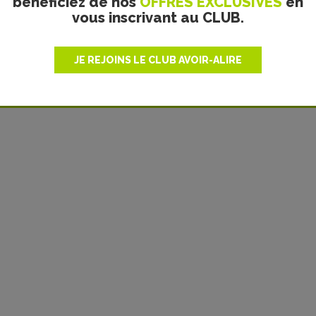
bénéficiez de nos
OFFRES EXCLUSIVES
en
vous inscrivant au CLUB.
Camille Luga
JE REJOINS LE CLUB AVOIR-ALIRE
etez l'œuvre chez nos partenaires !