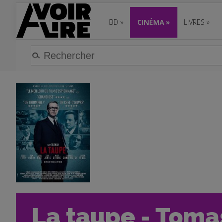
BD
»
CINÉMA
»
LIVRES
»
La taupe - Tomas