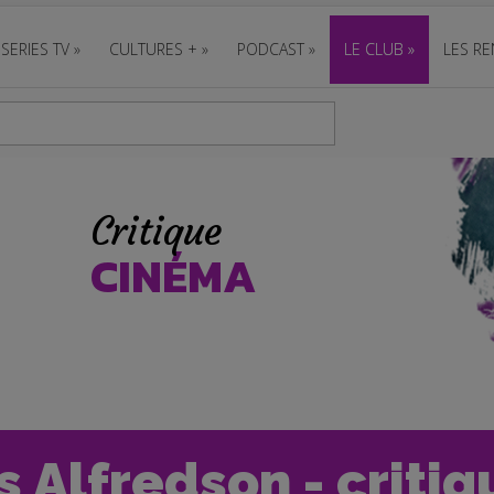
SERIES TV
»
CULTURES +
»
PODCAST
»
LE CLUB
»
LES RE
Critique
CINÉMA
 Alfredson - critiq