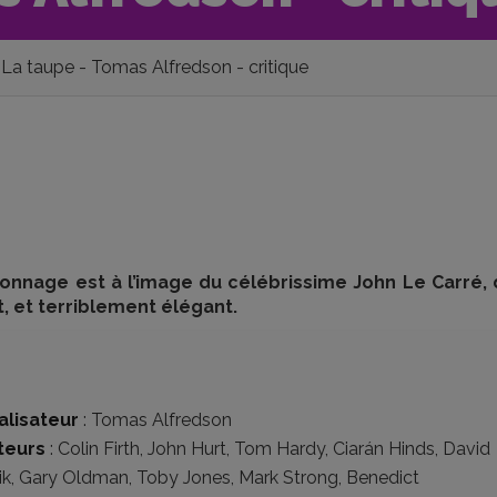
La taupe - Tomas Alfredson - critique
pionnage est à l’image du célébrissime John Le Carré,
ent, et terriblement élégant.
alisateur
:
Tomas Alfredson
teurs
:
Colin Firth
,
John Hurt
,
Tom Hardy
,
Ciarán Hinds
,
David
ik
,
Gary Oldman
,
Toby Jones
,
Mark Strong
,
Benedict