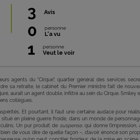
3
Avis
0
personne
L'a vu
1
personne
Veut le voir
urs agents du "Cirque", quartier général des services secre
ndre sa retraite, le cabinet du Premier ministre fait de nouv
uré, aurait un agent double, infiltré au sein du Cirque. Smiley 
ens collègues.
aspérités. Et pourtant, il faut une certaine audace pour réalis
m situé en pleine guerre froide, dans un monde de personnag
sculins. Un pur produit de
suspense
, qui donne l’impression,
 bien de vous dire de quelle façon –, d’avoir énoncé son pro
eureuse qu’on peut concilier froideur de la mise en scène 