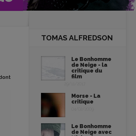
TOMAS ALFREDSON
Le Bonhomme
de Neige - la
critique du
film
 dont
29/11/2017
Morse - La
critique
04/02/2009
Le Bonhomme
de Neige avec