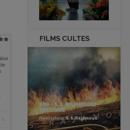
FILMS
CULTES
lisé
 de
s
e
RRR - S. S. RAJAMOULI -
CRITIQUE
Réalisateur :
S. S. Rajamouli
0