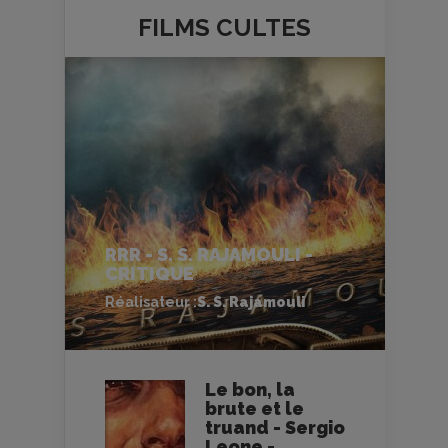
FILMS
CULTES
RRR - S. S. RAJAMOULI -
CRITIQUE
Réalisateur :
S. S. Rajamouli
Le bon, la
brute et le
truand - Sergio
Leone -