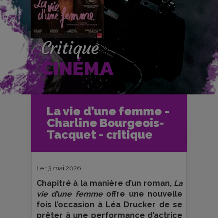
Critique
CINÉMA
Accueil
Cinéma
La vie d’une femme -
Critiques et fiches films
Charline Bourgeois-
La vie d’une femme - Charline
Bourgeois-Tacquet - critique
Tacquet - critique
Le 13 mai 2026
Chapitré à la manière d’un roman,
La
vie d’une femme
offre une nouvelle
fois l’occasion à Léa Drucker de se
prêter à une performance d’actrice