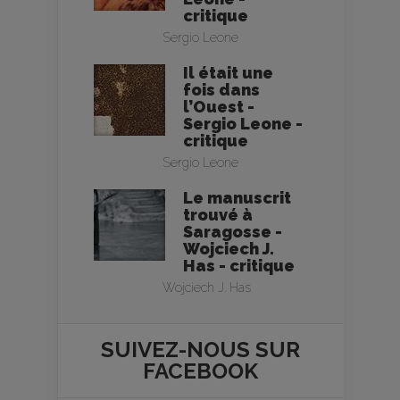
critique
Sergio Leone
Il était une
fois dans
l’Ouest -
Sergio Leone -
critique
Sergio Leone
Le manuscrit
trouvé à
Saragosse -
Wojciech J.
Has - critique
Wojciech J. Has
SUIVEZ-NOUS SUR
FACEBOOK