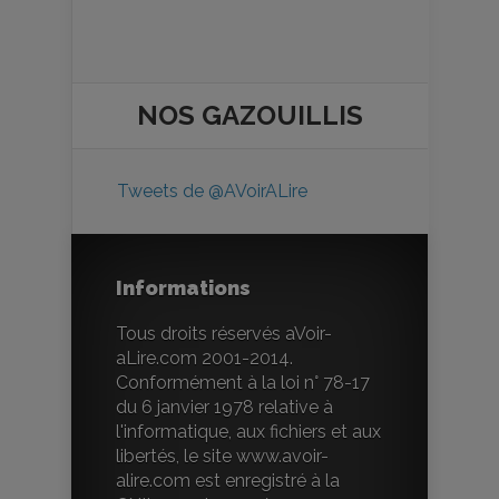
NOS
GAZOUILLIS
Tweets de @AVoirALire
Informations
Tous droits réservés aVoir-
aLire.com 2001-2014.
Conformément à la loi n° 78-17
du 6 janvier 1978 relative à
l'informatique, aux fichiers et aux
libertés, le site www.avoir-
alire.com est enregistré à la