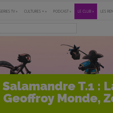
SERIES TV
»
CULTURES +
»
PODCAST
»
LE CLUB
»
LES REN
 Salamandre T.1 : 
– Geoffroy Monde, Z