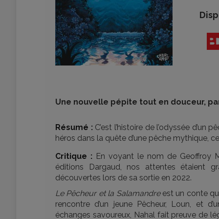
Disp
Une nouvelle pépite tout en douceur, pa
Résumé :
C’est l’histoire de l’odyssée d’un 
héros dans la quête d’une pêche mythique, ce
Critique :
En voyant le nom de Geoffroy Mo
éditions Dargaud, nos attentes étaient 
découvertes lors de sa sortie en 2022.
Le Pêcheur et la Salamandre
est un conte qui
rencontre d’un jeune Pêcheur, Loun, et d
échanges savoureux, Nahal fait preuve de légè