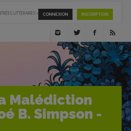
TRÉES LITTÉRAIRES
»
CONNEXION
INSCRIPTION
La Malédiction
oé B. Simpson -