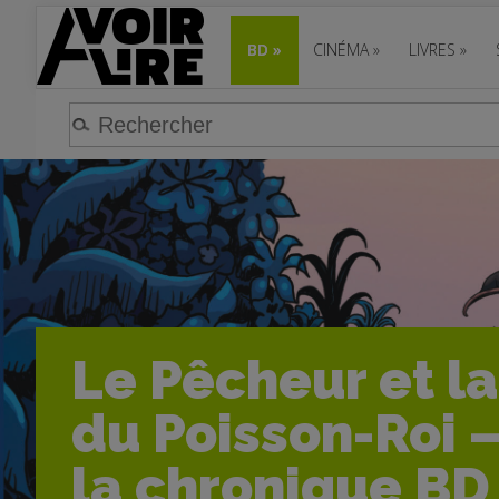
BD
»
CINÉMA
»
LIVRES
»
Le Pêcheur et la
du Poisson-Roi 
la chronique BD