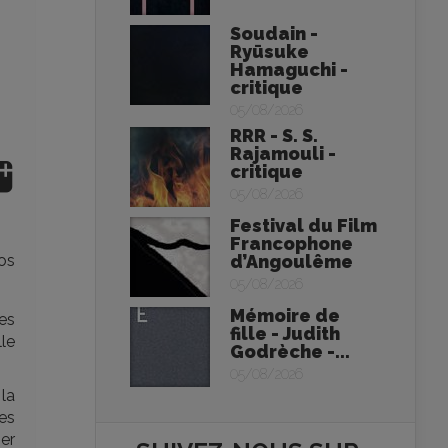
Soudain -
Ryūsuke
Hamaguchi -
critique
05/08/2026
RRR - S. S.
Rajamouli -
critique
05/08/2026
Festival du Film
Francophone
nos
d’Angoulême
05/08/2026
Mémoire de
es
fille - Judith
le
Godrèche -...
05/08/2026
 la
es
ier