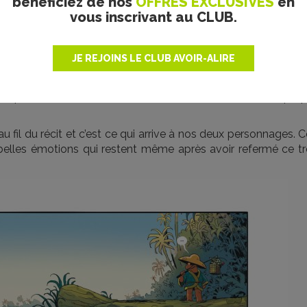
bénéficiez de nos
OFFRES EXCLUSIVES
en
vous inscrivant au CLUB.
pson & Geoffroy Monde, Dargaud 2025
prendre à se connaître au fil du voyage. Cette relation qui 
JE REJOINS LE CLUB AVOIR-ALIRE
fet, nos deux personnages sont aux antipodes : l’un est séri
 nous font sourire et amènent une certaine légèreté dans les v
un possède ses forces mais surtout ses failles et sa prop
 fil du récit et c’est ce qui arrive à nos deux personnages. 
belles émotions qui restent même après avoir refermé ce tr