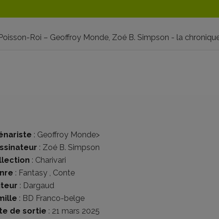
 Poisson-Roi – Geoffroy Monde, Zoé B. Simpson - la chroniqu
énariste
:
Geoffroy Monde
>
ssinateur
:
Zoé B. Simpson
llection
:
Charivari
nre
:
Fantasy
,
Conte
iteur
:
Dargaud
mille
:
BD Franco-belge
te de sortie
: 21 mars 2025