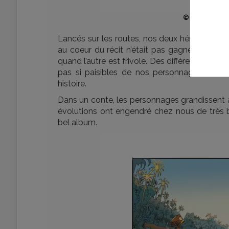
© Zoé B. Sim
Lancés sur les routes, nos deux héros vont ap
au coeur du récit n’était pas gagnée ! En ef
quand l’autre est frivole. Des différences qui
pas si paisibles de nos personnages. Chac
histoire.
Dans un conte, les personnages grandissent au
évolutions ont engendré chez nous de très 
bel album.