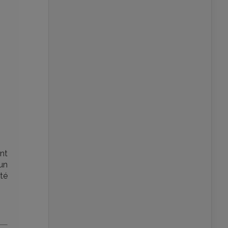
nt
un
été