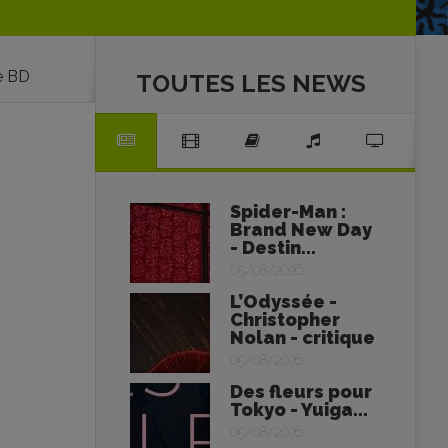
e BD
TOUTES LES NEWS
Spider-Man :
Brand New Day
- Destin...
05/08/2026
L’Odyssée -
Christopher
Nolan - critique
05/08/2026
Des fleurs pour
Tokyo - Yuiga...
05/08/2026