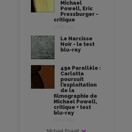
Michael
Powell, Eric
Pressburger -
critique
22/06/1951
Le Narcisse
Noir - le test
blu-ray
49e Parallèle :
Carlotta
poursuit
l’exploitation
de la
filmographie de
Michael Powell,
critique + test
blu-ray
04/04/1952
Michael Powell