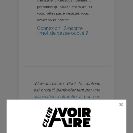
d’indiquer ci-dessous l’identifiant
personnel qui vous a été fourni. Si
vous n’êtes pas enregistré, vous
devez vous inscrire.
Connexion
|
S’inscrire
|
mot de passe oublié ?
aVoir-aLire.com, dont le contenu
est produit bénévolement par
une
association culturelle à but non
lucratif
, respecte les droits
d’auteur et s’est toujours engagé à
être rigoureux sur ce point, dans
le respect du travail des artistes
que nous cherchons à valoriser.