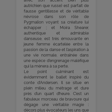
avec son accent bien plus
autrichien que russe) est parfait de
fausse gentillesse et de véritable
névrose dans son rôle de
Pygmalion voyant sa créature lui
échapper ; et Moira Shearer,
authentique et admirable
danseuse, est très émouvante en
jeune femme écartelée entre la
passion de la danse et l’aspiration à
une vie normale, entraînée dans
une espèce d’engrenage maléfique
qui la mènera à sa perte.
Le point culminant est
évidemment le ballet inspiré du
conte d’Andersen. Il se situe en
plein milieu du métrage et dure
près d’un quart d’heure. C’est un
fabuleux morceau de bravoure qui
dégage une véritable magie :
décors plus évocateurs les uns que