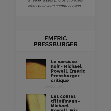
à retirer toutes photos litigieuses.
Merci pour votre compréhension.
EMERIC
PRESSBURGER
Le narcisse
noir - Michael
Powell, Emeric
Pressburger -
critique
20/06/1949
Les contes
d’Hoffmann -
Michael
Powell, Eric