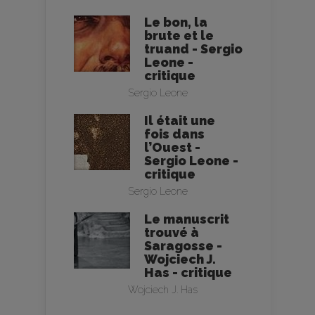
Le bon, la
brute et le
truand - Sergio
Leone -
critique
Sergio Leone
Il était une
fois dans
l’Ouest -
Sergio Leone -
critique
Sergio Leone
Le manuscrit
trouvé à
Saragosse -
Wojciech J.
Has - critique
Wojciech J. Has