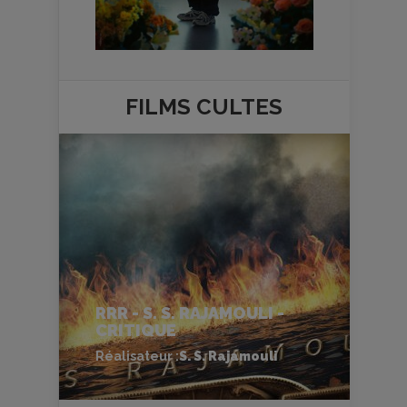
FILMS
CULTES
RRR - S. S. RAJAMOULI -
CRITIQUE
Réalisateur :
S. S. Rajamouli