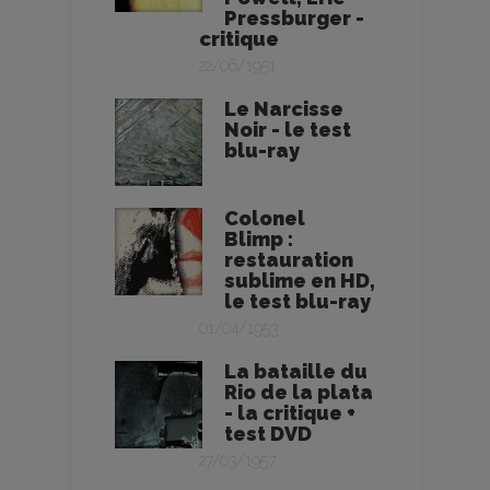
Pressburger -
critique
22/06/1951
Le Narcisse
Noir - le test
blu-ray
Colonel
Blimp :
restauration
sublime en HD,
le test blu-ray
01/04/1953
La bataille du
Rio de la plata
- la critique +
test DVD
27/03/1957