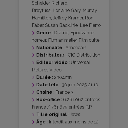
Scheider
,
Richard
Dreyfuss
,
Lorraine Gary
,
Murray
Hamilton
,
Jeffrey Kramer
,
Ron
Faber
,
Susan Backlinie
,
Lee Fierro
Genre
:
Drame
,
Épouvante-
horreur
,
Film animalier
,
Film culte
Nationalité
:
Américain
Distributeur
:
CIC Distribution
Editeur vidéo
:
Universal
Pictures Video
Durée
: 2h04mn
Date télé
: 30 juin 2025 21:10
Chaîne
: France 3
Box-office
: 6.261.062 entrées
France / 761.875 entrées P.P.
Titre original
: Jaws
Âge
:
Interdit aux moins de 12