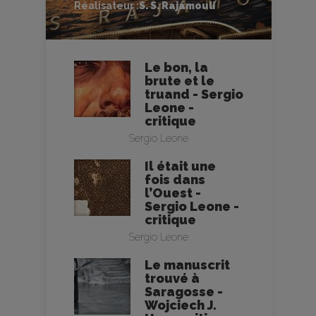
Réalisateur :
S. S. Rajamouli
Le bon, la
brute et le
truand - Sergio
Leone -
critique
Sergio Leone
Il était une
fois dans
l’Ouest -
Sergio Leone -
critique
Sergio Leone
Le manuscrit
trouvé à
Saragosse -
Wojciech J.