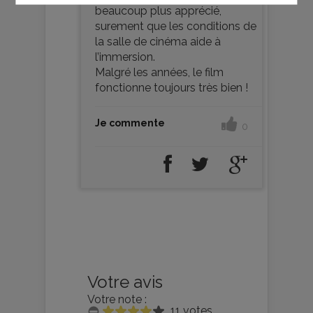
beaucoup plus apprécié,
surement que les conditions de
la salle de cinéma aide à
l’immersion.
Malgré les années, le film
fonctionne toujours très bien !
Je commente
0
Votre avis
Votre note :
11 votes