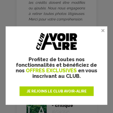
les crédits doivent être modifiés
ou ajoutés. Nous nous engageons
à retirer toutes photos litigieuses.
Merci pour votre compréhension.
RÉGIS WARGNIER
Profitez de toutes nos
fonctionnalités et bénéficiez de
Indochine -
nos
OFFRES EXCLUSIVES
en vous
Régis Wargnier
inscrivant au CLUB.
- critique
05/04/1992
JE REJOINS LE CLUB AVOIR-ALIRE
La réparation -
Régis Wargnier
- critique
16/04/2025