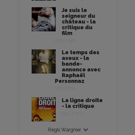
Je suis le
seigneur du
château - la
critique du
film
22/02/1989
Le temps des
aveux - la
bande-
annonce avec
Raphaël
Personnaz
17/12/2014
La ligne droite
- la critique
09/03/2011
Régis Wargnier