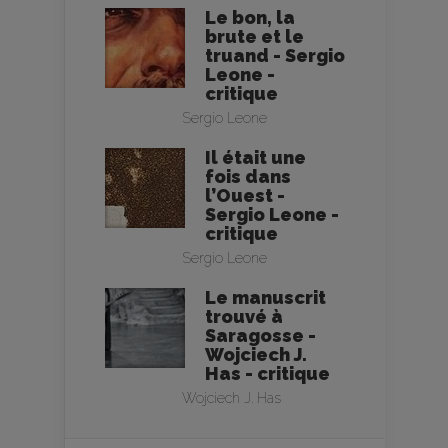
Le bon, la
brute et le
truand - Sergio
Leone -
critique
Sergio Leone
Il était une
fois dans
l’Ouest -
Sergio Leone -
critique
Sergio Leone
Le manuscrit
trouvé à
Saragosse -
Wojciech J.
Has - critique
Wojciech J. Has