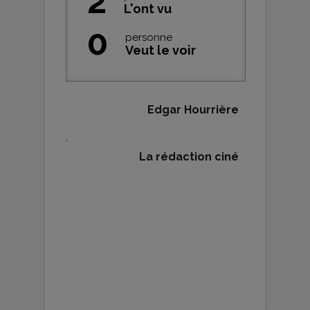
2
L'ont vu
0
personne
Veut le voir
Edgar Hourrière
,
La rédaction ciné