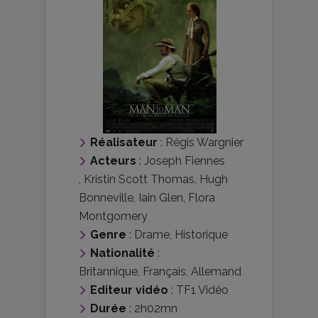
Réalisateur
:
Régis Wargnier
Acteurs
:
Joseph Fiennes
,
Kristin Scott Thomas
,
Hugh
Bonneville
,
Iain Glen
,
Flora
Montgomery
Genre
:
Drame
,
Historique
Nationalité
:
Britannique
,
Français
,
Allemand
Editeur vidéo
:
TF1 Vidéo
Durée
: 2h02mn