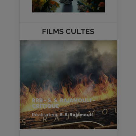
FILMS
CULTES
RRR - S. S. RAJAMOULI -
CRITIQUE
Réalisateur :
S. S. Rajamouli