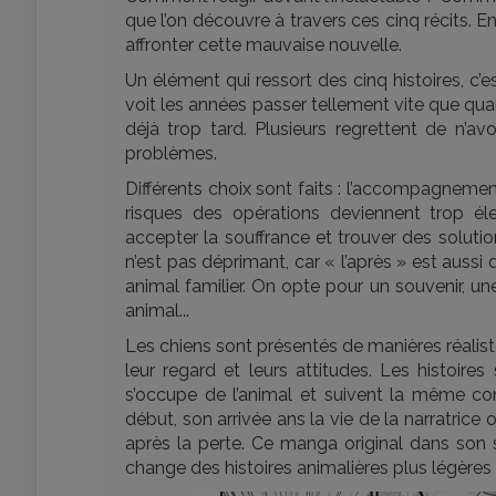
que l’on découvre à travers ces cinq récits. En
affronter cette mauvaise nouvelle.
Un élément qui ressort des cinq histoires, 
voit les années passer tellement vite que quan
déjà trop tard. Plusieurs regrettent de n’avoi
problèmes.
Différents choix sont faits : l’accompagneme
risques des opérations deviennent trop élev
accepter la souffrance et trouver des solutio
n’est pas déprimant, car « l’après » est auss
animal familier. On opte pour un souvenir, u
animal...
Les chiens sont présentés de manières réalistes
leur regard et leurs attitudes. Les histoi
s’occupe de l’animal et suivent la même c
début, son arrivée ans la vie de la narratrice
après la perte. Ce manga original dans son 
change des histoires animalières plus légères