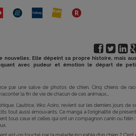
e nouvelles. Elle dépeint sa propre histoire, mais aus
oquant avec pudeur et émotion le départ de peti
ce par une salve de photos de chien. Cinq chiens de rac
 raconter la fin de vie de chacun de ces animaux...
que. L’autrice, Iriko Aoiro, revient sur les derniers jours de 
cits tout aussi émouvants. Ce manga à l’originalité de présen
nt tous ceux et celles qui ont un compagnon canin ou félin :
ux.
t est-on touché par la maladie incurable d’un chien ? C’est 