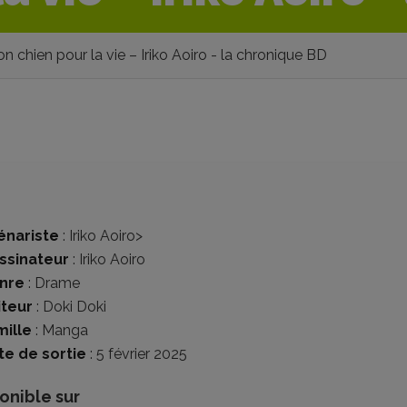
n chien pour la vie – Iriko Aoiro - la chronique BD
énariste
:
Iriko Aoiro
>
ssinateur
:
Iriko Aoiro
nre
:
Drame
iteur
:
Doki Doki
mille
:
Manga
te de sortie
: 5 février 2025
onible sur