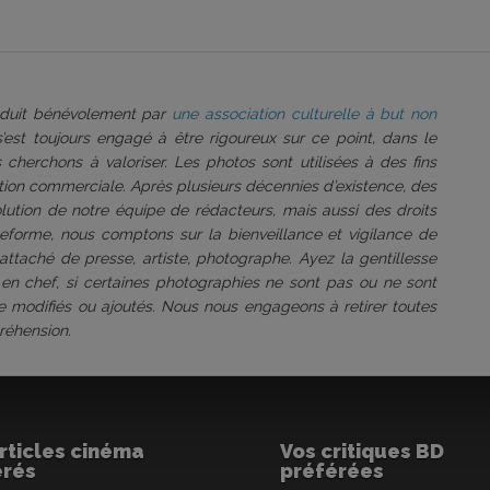
roduit bénévolement par
une association culturelle à but non
 s’est toujours engagé à être rigoureux sur ce point, dans le
 cherchons à valoriser. Les photos sont utilisées à des fins
tation commerciale. Après plusieurs décennies d’existence, des
volution de notre équipe de rédacteurs, mais aussi des droits
ateforme, nous comptons sur la bienveillance et vigilance de
attaché de presse, artiste, photographe. Ayez la gentillesse
 en chef, si certaines photographies ne sont pas ou ne sont
être modifiés ou ajoutés. Nous nous engageons à retirer toutes
réhension.
rticles cinéma
Vos critiques BD
érés
préférées