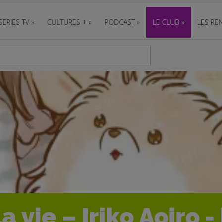
SERIES TV
»
CULTURES +
»
PODCAST
»
LE CLUB
»
LES REN
a vie – Iriko Aoiro 