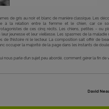
trames de gris au noir et blanc de manière classique. Les déc
ace à la relation entre la femme et le chien, car ce so
tagonistes de ces cinq récits. Les chiens, petites – ou pl
s leur jeunesse et leur vieillesse. Les spasmes de la maladie
 de l’histoire ni le lecteur. La composition sait offrir de be
anc occuper la majorité de la page dans les instants de doul
i nous parle d’un sujet peu abordé, comment gérer la fin de 
David Nea