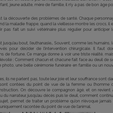
fant, jeune adulte, mère de famille, il n’y a pas de bon âge p
c’est la découverte des problèmes de santé. Chaque personna
d la maladie frappe, quand la vieillesse montre les crocs, il 
r pas fait un suivi vétérinaire plus régulier pour anticiper 
nt jusqu’au bout, l’euthanasie… Souvent, comme les humains, 
és pour décider de l’intervention chirurgicale. Il faut do
ns de fortune. Ce manga donne à voir une triste réalité, mais
i dévoilé : Comment chacun et chacune fait face au deuil de 
ne photo, une belle cérémonie funéraire en famille ou un nou
, ils ne parlent pas, toute leur joie et leur souffrance sont d
res sont contées du point de vue de la femme ou l’homme q
onstruction. On découvre le compagnon âgé, et on revient 
 ou du narrateur, jusqu’au décès puis le deuil, comment contin
sujet, permet de traiter un problème qu’on n’évoque jamais 
 uniquement racontée du point de vue de l’animal.