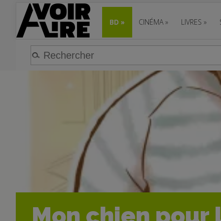
BD
»
CINÉMA
»
LIVRES
»
Mon chien pour l