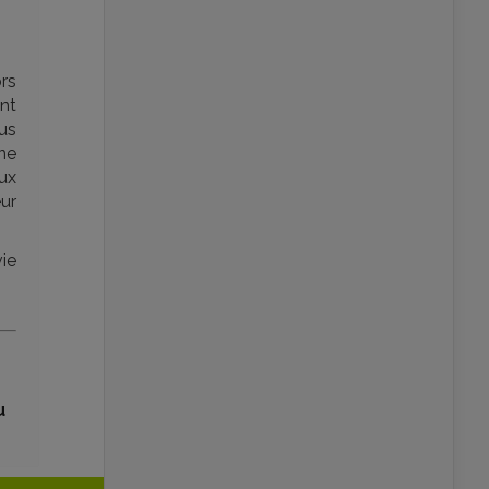
ors
nt
us
 ne
aux
eur
vie
u