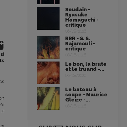
Soudain -
Ryūsuke
Hamaguchi -
critique
06/08/2026
RRR - S. S.
Rajamouli -
critique
si
06/08/2026
ts
Le bon, la brute
et le truand -...
06/08/2026
es
Le bateau à
soupe - Maurice
son
Gleize -...
ter
06/08/2026
 le
ce