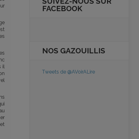
SUIVEZ-NOUS SUR
our
FACEBOOK
ge
est
les
NOS
GAZOUILLIS
les
nc
 il
Tweets de @AVoirALire
son
vel
ans
ui
au
uer
et