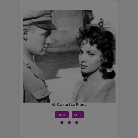
© Carlotta Films
prec
suiv