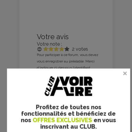
Votre avis
Votre note :
2 votes
Pour participer à ce forum, vous devez
vous enregistrer au préalable. Merci
d’indiquer ci-dessous l’identifiant
personnel qui vous a été fourni. Si
vous n’êtes pas enregistré, vous
devez vous inscrire.
Connexion
|
S’inscrire
|
mot de passe oublié ?
Profitez de toutes nos
fonctionnalités et bénéficiez de
nos
OFFRES EXCLUSIVES
en vous
inscrivant au CLUB.