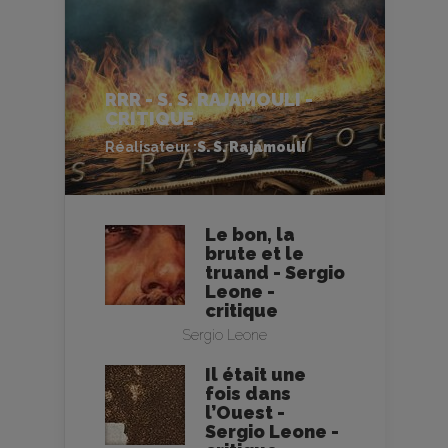
RRR - S. S. RAJAMOULI -
CRITIQUE
Réalisateur :
S. S. Rajamouli
Le bon, la
brute et le
truand - Sergio
Leone -
critique
Sergio Leone
Il était une
fois dans
l’Ouest -
Sergio Leone -