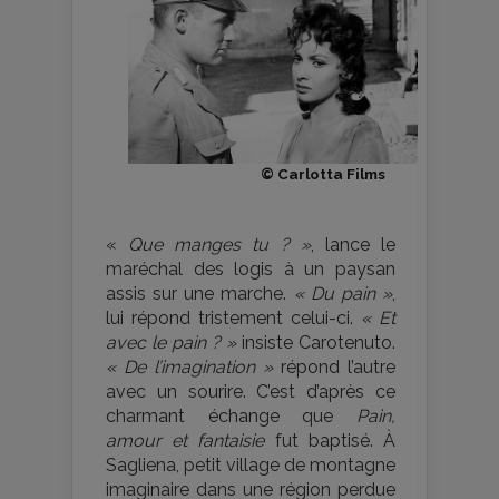
© Carlotta Films
«
Que manges tu ? »
, lance le
maréchal des logis à un paysan
assis sur une marche.
« Du pain »
,
lui répond tristement celui-ci.
« Et
avec le pain ? »
insiste Carotenuto.
« De l’imagination »
répond l’autre
avec un sourire. C’est d’après ce
charmant échange que
Pain,
amour et fantaisie
fut baptisé. À
Sagliena, petit village de montagne
imaginaire dans une région perdue