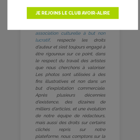
JE REJOINS LE CLUB AVOIR-ALIRE
aVoir-aLire.com, dont le contenu
est produit bénévolement par
une
association culturelle à but non
lucratif
, respecte les droits
d’auteur et s’est toujours engagé à
être rigoureux sur ce point, dans
le respect du travail des artistes
que nous cherchons à valoriser.
Les photos sont utilisées à des
fins illustratives et non dans un
but d’exploitation commerciale.
Après plusieurs décennies
d’existence, des dizaines de
milliers d’articles, et une évolution
de notre équipe de rédacteurs,
mais aussi des droits sur certains
clichés repris sur notre
plateforme, nous comptons sur la