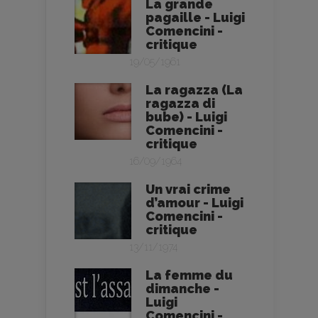
La grande
pagaille - Luigi
Comencini -
critique
19/05/1961
La ragazza (La
ragazza di
bube) - Luigi
Comencini -
critique
16/09/1964
Un vrai crime
d’amour - Luigi
Comencini -
critique
13/11/1974
La femme du
dimanche -
Luigi
Comencini -