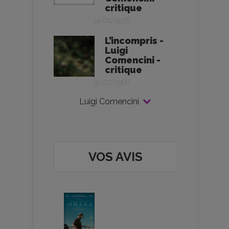
critique
14/04/1976
L’incompris -
Luigi
Comencini -
critique
31/07/1968
Luigi Comencini
VOS AVIS