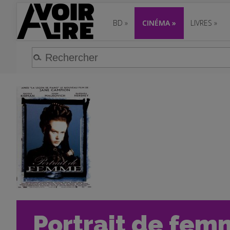
BD
»
CINÉMA
»
LIVRES
»
Portrait de fem