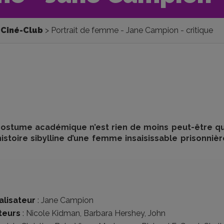
Ciné-Club
Portrait de femme - Jane Campion - critique
n costume académique n’est rien de moins peut-être q
stoire sibylline d’une femme insaisissable prisonniè
alisateur
:
Jane Campion
teurs
:
Nicole Kidman
,
Barbara Hershey
,
John