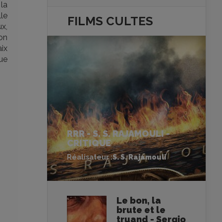
la
le
FILMS
CULTES
ux,
on
ix
que
RRR - S. S. RAJAMOULI -
CRITIQUE
Réalisateur :
S. S. Rajamouli
Le bon, la
brute et le
truand - Sergio