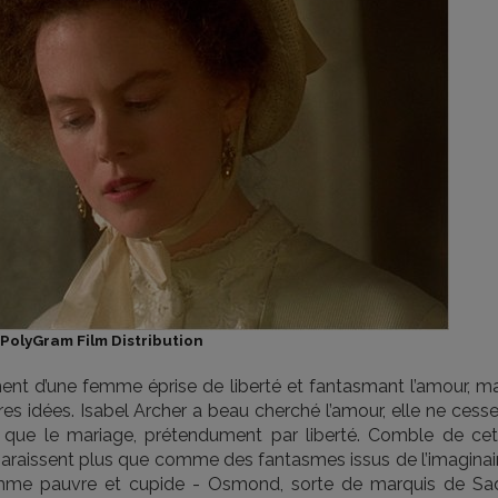
PolyGram Film Distribution
nt d’une femme éprise de liberté et fantasmant l’amour, ma
s idées. Isabel Archer a beau cherché l’amour, elle ne cesse
que le mariage, prétendument par liberté. Comble de cet
araissent plus que comme des fantasmes issus de l’imaginair
homme pauvre et cupide - Osmond, sorte de marquis de Sa