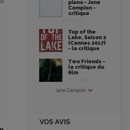
ey
piano - Jane
Campion -
critique
19/05/1993
Top of the
Lake, Saison 2
(Cannes 2017)
- la critique
Two Friends -
la critique du
film
21/11/1987
Jane Campion
VOS AVIS