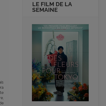
LE FILM DE
LA
SEMAINE
is
ra
te
e,
de