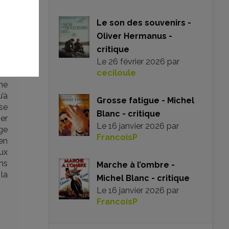
Le son des souvenirs -
Oliver Hermanus -
critique
Le
26 février 2026
par
ceciloule
mme
u’à
Grosse fatigue - Michel
 se
Blanc - critique
er
Le
16 janvier 2026
par
age
FrancoisP
en
ux
ns
Marche à l’ombre -
la
Michel Blanc - critique
Le
16 janvier 2026
par
FrancoisP