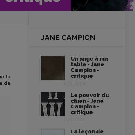
JANE CAMPION
Un ange à ma
table - Jane
Campion -
critique
ue le
re de
24/04/1991
Le pouvoir du
chien - Jane
Campion -
critique
01/12/2021
La leçon de