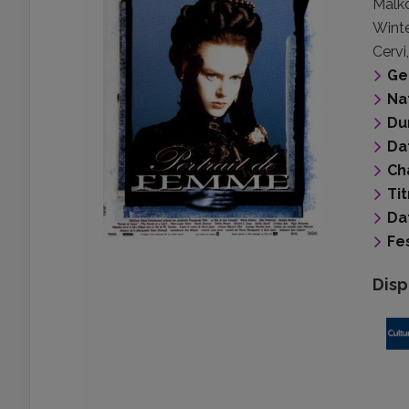
Malk
Wint
Cervi
Ge
Na
Du
Da
Ch
Tit
Da
Fes
Disp