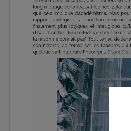
femme
ne se laisse pas déchiffrer lors du pr
long métrage de la réalisatrice néo-zélandai
que cela implique d’académisme. Mais pour 
rapport privilégié à la condition féminine,
finalement plus logiques et intelligibles qu
d’Isabel Archer (Nicole Kidman) peut se résu
la raison ne connaît pas". Tout l’enjeu de J
son héroïne, de formaliser les ténèbres qui 
quelque part introduire l’incompris
Bright Star
.