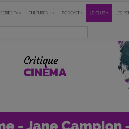
SERIES TV
»
CULTURES +
»
PODCAST
»
LE CLUB
»
LES RE
Critique
CINÉMA
me - Jane Campion -