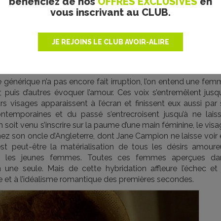
bénéficiez de nos
OFFRES EXCLUSIVES
en
vous inscrivant au CLUB.
JE REJOINS LE CLUB AVOIR-ALIRE
PolyGram Film Distribution
le générique n’a pas encore fait irruption, l’on entend une fe
, puis d’autres évoquer l’amour. Ces voix s’entremêlent jusq
rs visages apparaissent à l’écran et finissent eux aussi par
emporaines et du passé s’entrecroisent jusqu’à ne laiss
lm soit venu s’inscrire sur la paume d’une main féminine, le vis
z son oncle d’Angleterre, dont Jane Campion ne laisse voir 
st peut-être la matérialisation de tous les désirs amoure
r les jeunes femmes. Toutes ces femmes aperçues da
une seule. Mais de cette hybridation affleure l’échec et 
isme et à l’idéalisme romantique des premières secondes.