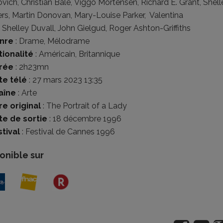
ovich
,
Christian Bale
,
Viggo Mortensen
,
Richard E. Grant
,
Shell
ers
,
Martin Donovan
,
Mary-Louise Parker
,
Valentina
,
Shelley Duvall
,
John Gielgud
,
Roger Ashton-Griffiths
nre
:
Drame
,
Mélodrame
tionalité
:
Américain
,
Britannique
rée
: 2h23mn
te télé
: 27 mars 2023 13:35
aîne
: Arte
re original
: The Portrait of a Lady
te de sortie
: 18 décembre 1996
tival
:
Festival de Cannes 1996
onible sur