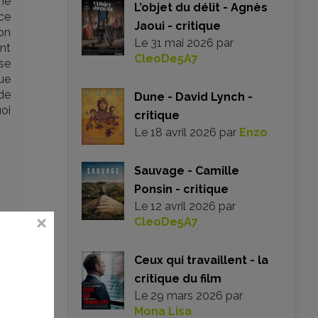
ème
L’objet du délit - Agnès
ce
Jaoui - critique
on
Le
31 mai 2026
par
nt
CleoDe5A7
se
que
 de
Dune - David Lynch -
oi
critique
Le
18 avril 2026
par
Enzo
Sauvage - Camille
Ponsin - critique
Le
12 avril 2026
par
CleoDe5A7
Ceux qui travaillent - la
critique du film
Le
29 mars 2026
par
Mona Lisa