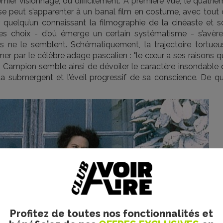
emier visionnage, ou difficilement. À première vue, le quatri
se peut s’apparenter à un banal film en costume, avec tout 
quelqu’un connaissant la filmographie de la cinéaste et s
 ses choix - d’où émerge un certain systématisme - s’avère
’ils ne le semblent. Schématiquement, la trajectoire tortueu
mer par le célèbre adage pascalien : "le cœur a ses raisons 
ane Campion semble ainsi de dévoiler le caractère insondable
la submergent et l’éveil progressif de sa conscience. De qu
Profitez de toutes nos fonctionnalités et