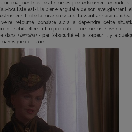
ve pour imaginer tous les hommes précédemment éconduits, 
u-boutiste est-il la pierre angulaire de son aveuglement, el
destructeur. Toute la mise en scène, laissant apparaître ridea
 verre retourné, consiste alors à dépeindre cette situati
irons, habituellement représentée comme un havre de pa
mme dans
Hannibal
- par l’obscurité et la torpeur. Il y a quel
manesque de l’Italie.