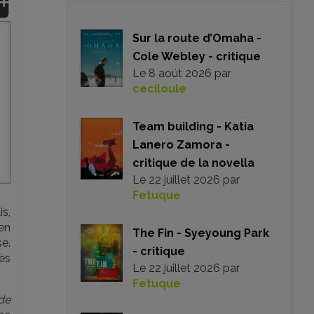
Sur la route d’Omaha -
Cole Webley - critique
Le
8 août 2026
par
ceciloule
Team building - Katia
Lanero Zamora -
critique de la novella
Le
22 juillet 2026
par
Fetuque
s,
en
The Fin - Syeyoung Park
se.
- critique
rès
Le
22 juillet 2026
par
Fetuque
 de