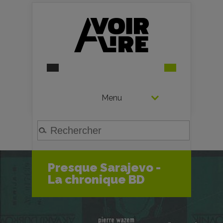
Menu
Presque Sarajevo -
La chronique BD