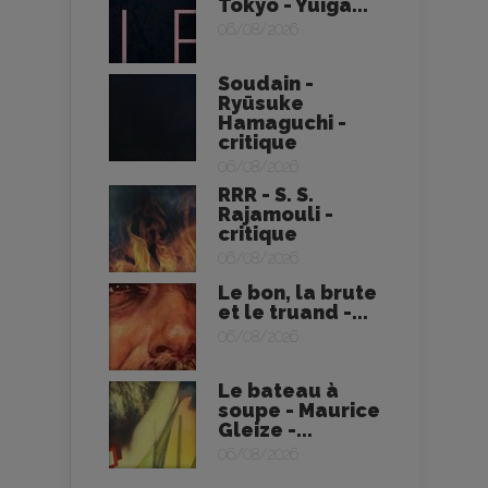
Tokyo - Yuiga...
06/08/2026
Soudain -
Ryūsuke
Hamaguchi -
critique
06/08/2026
RRR - S. S.
Rajamouli -
critique
06/08/2026
Le bon, la brute
et le truand -...
06/08/2026
Le bateau à
soupe - Maurice
Gleize -...
06/08/2026