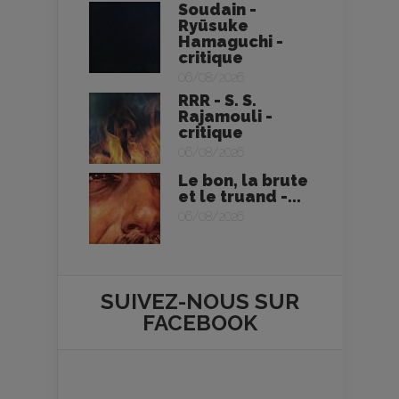
Soudain -
Ryūsuke
Hamaguchi -
critique
06/08/2026
RRR - S. S.
Rajamouli -
critique
06/08/2026
Le bon, la brute
et le truand -...
06/08/2026
SUIVEZ-NOUS SUR
FACEBOOK