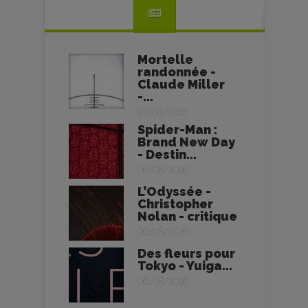
Mortelle
randonnée -
Claude Miller
-...
10/08/2026
Spider-Man :
Brand New Day
- Destin...
06/08/2026
L’Odyssée -
Christopher
Nolan - critique
06/08/2026
Des fleurs pour
Tokyo - Yuiga...
06/08/2026