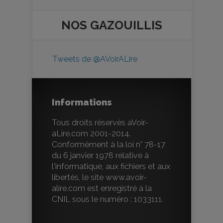
NOS
GAZOUILLIS
Tweets de @AVoirALire
Informations
Tous droits réservés aVoir-
aLire.com 2001-2014.
Conformément à la loi n° 78-17
du 6 janvier 1978 relative à
l'informatique, aux fichiers et aux
libertés, le site www.avoir-
alire.com est enregistré à la
CNIL sous le numéro : 1033111.