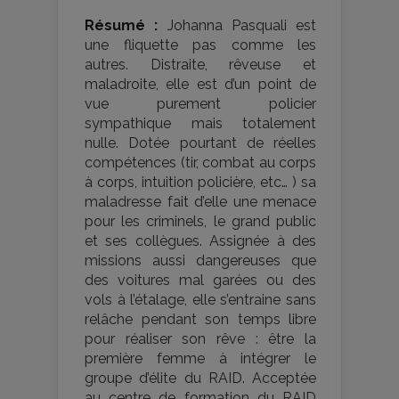
Résumé :
Johanna Pasquali est
une fliquette pas comme les
autres. Distraite, rêveuse et
maladroite, elle est d’un point de
vue purement policier
sympathique mais totalement
nulle. Dotée pourtant de réelles
compétences (tir, combat au corps
à corps, intuition policière, etc… ) sa
maladresse fait d’elle une menace
pour les criminels, le grand public
et ses collègues. Assignée à des
missions aussi dangereuses que
des voitures mal garées ou des
vols à l’étalage, elle s’entraine sans
relâche pendant son temps libre
pour réaliser son rêve : être la
première femme à intégrer le
groupe d’élite du RAID. Acceptée
au centre de formation du RAID