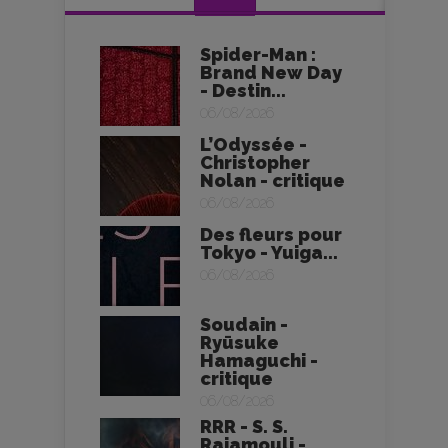
Spider-Man :
Brand New Day
- Destin...
06/08/2026
L’Odyssée -
Christopher
Nolan - critique
06/08/2026
Des fleurs pour
Tokyo - Yuiga...
06/08/2026
Soudain -
Ryūsuke
Hamaguchi -
critique
06/08/2026
RRR - S. S.
Rajamouli -