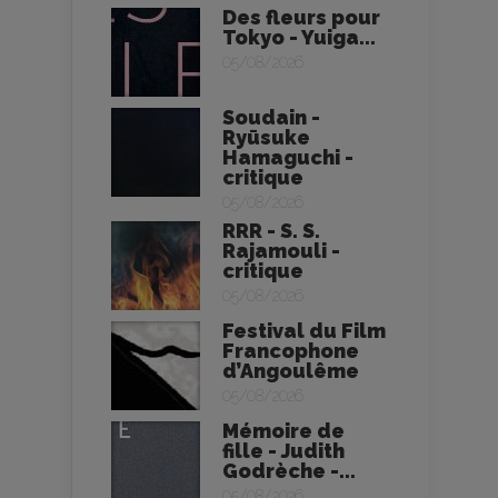
Des fleurs pour
Tokyo - Yuiga...
05/08/2026
Soudain -
Ryūsuke
Hamaguchi -
critique
05/08/2026
RRR - S. S.
Rajamouli -
critique
05/08/2026
Festival du Film
Francophone
d’Angoulême
05/08/2026
Mémoire de
fille - Judith
Godrèche -...
05/08/2026