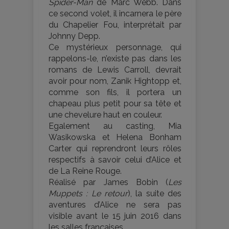
Spider-Man
de Marc Webb. Dans
ce second volet, il incarnera le père
du Chapelier Fou, interprétait par
Johnny Depp.
Ce mystérieux personnage, qui
rappelons-le, n’existe pas dans les
romans de Lewis Carroll, devrait
avoir pour nom, Zanik Hightopp et,
comme son fils, il portera un
chapeau plus petit pour sa tête et
une chevelure haut en couleur.
Egalement au casting, Mia
Wasikowska et Helena Bonham
Carter qui reprendront leurs rôles
respectifs à savoir celui d’Alice et
de La Reine Rouge.
Réalisé par James Bobin (
Les
Muppets : Le retour
), la suite des
aventures d’Alice ne sera pas
visible avant le 15 juin 2016 dans
les salles françaises.