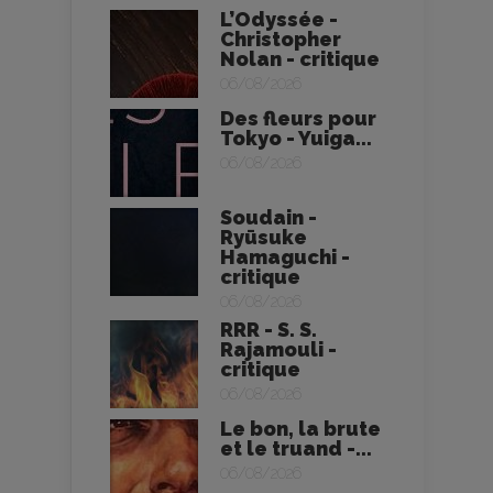
L’Odyssée -
Christopher
Nolan - critique
06/08/2026
Des fleurs pour
Tokyo - Yuiga...
06/08/2026
Soudain -
Ryūsuke
Hamaguchi -
critique
06/08/2026
RRR - S. S.
Rajamouli -
critique
06/08/2026
Le bon, la brute
et le truand -...
06/08/2026