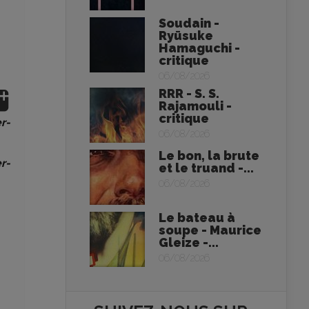
Soudain -
Ryūsuke
Hamaguchi -
critique
06/08/2026
RRR - S. S.
Rajamouli -
critique
r-
06/08/2026
Le bon, la brute
r-
et le truand -...
06/08/2026
Le bateau à
soupe - Maurice
Gleize -...
06/08/2026