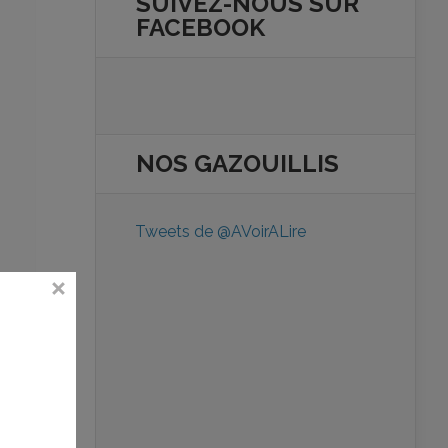
SUIVEZ-NOUS SUR
FACEBOOK
NOS
GAZOUILLIS
Tweets de @AVoirALire