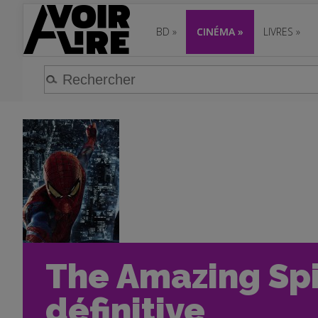
BD
»
CINÉMA
»
LIVRES
»
The Amazing Spi
définitive