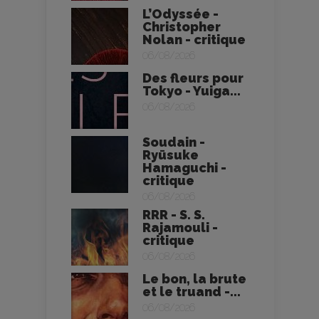
L’Odyssée -
Christopher
Nolan - critique
06/08/2026
Des fleurs pour
Tokyo - Yuiga...
06/08/2026
Soudain -
Ryūsuke
Hamaguchi -
critique
06/08/2026
RRR - S. S.
Rajamouli -
critique
06/08/2026
Le bon, la brute
et le truand -...
06/08/2026