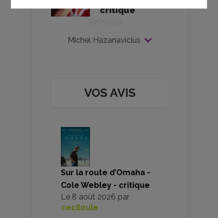
Hazanavicius -
critique
18/05/2022
Michel Hazanavicius
VOS AVIS
Sur la route d’Omaha -
Cole Webley - critique
Le
8 août 2026
par
ceciloule