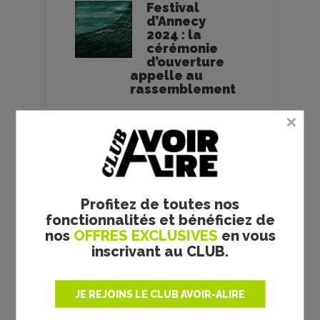
Festival
d’Annecy
2024 : la
cérémonie
d’ouverture
appelle au
rassemblement
Cannes 2024 :
Michel
Hazanavicius
en compétition
officielle
Profitez de toutes nos
OSS 117 : Rio
fonctionnalités et bénéficiez de
ne répond plus
nos
OFFRES EXCLUSIVES
en vous
- la critique du
film
inscrivant au CLUB.
15/04/2009
Coupez ! -
JE REJOINS LE CLUB AVOIR-ALIRE
Michel