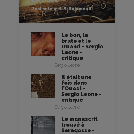
CRITIQUE
Réalisateur :
S. S. Rajamouli
Le bon, la
brute et le
truand - Sergio
Leone -
critique
Sergio Leone
Il était une
fois dans
l’Ouest -
Sergio Leone -
critique
Sergio Leone
Le manuscrit
trouvé à
Saragosse -