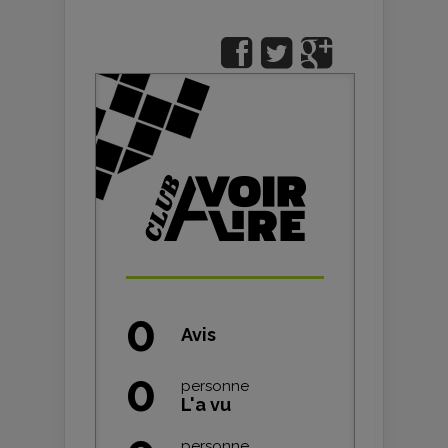
0
Avis
0
personne
L'a vu
personne