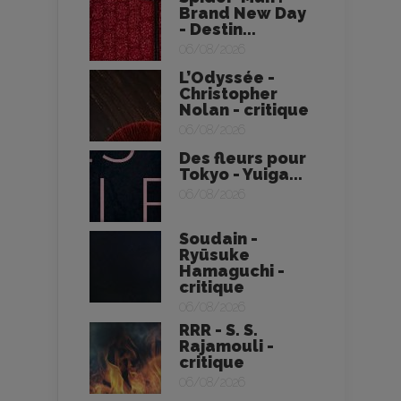
Brand New Day
- Destin...
06/08/2026
L’Odyssée -
Christopher
Nolan - critique
06/08/2026
Des fleurs pour
Tokyo - Yuiga...
06/08/2026
Soudain -
Ryūsuke
Hamaguchi -
critique
06/08/2026
RRR - S. S.
Rajamouli -
critique
06/08/2026