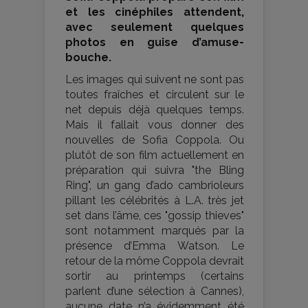
et les cinéphiles attendent,
avec seulement quelques
photos en guise d’amuse-
bouche.
Les images qui suivent ne sont pas
toutes fraîches et circulent sur le
net depuis déjà quelques temps.
Mais il fallait vous donner des
nouvelles de Sofia Coppola. Ou
plutôt de son film actuellement en
préparation qui suivra "the Bling
Ring", un gang d’ado cambrioleurs
pillant les célébrités à L.A. très jet
set dans l’âme, ces "gossip thieves"
sont notamment marqués par la
présence d’Emma Watson. Le
retour de la môme Coppola devrait
sortir au printemps (certains
parlent d’une sélection à Cannes),
aucune date n’a évidemment été