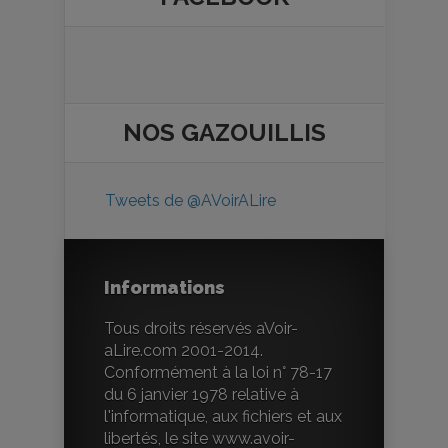
NOS
GAZOUILLIS
Tweets de @AVoirALire
Informations
Tous droits réservés aVoir-
aLire.com 2001-2014.
Conformément à la loi n° 78-17
du 6 janvier 1978 relative à
l'informatique, aux fichiers et aux
libertés, le site www.avoir-