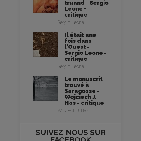
truand - Sergio
Leone -
critique
Sergio Leone
Il était une
fois dans
l’Ouest -
Sergio Leone -
critique
Sergio Leone
Le manuscrit
trouvé à
Saragosse -
Wojciech J.
Has - critique
Wojciech J. Has
SUIVEZ-NOUS SUR
FACEBOOK