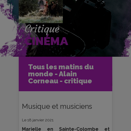
Critique
CINÉMA
Accueil
Cinéma
Tous les matins du
Critiques et fiches films
Ciné-Club
monde - Alain
Tous les matins du monde - Alain
Corneau - critique
Corneau - critique
Musique et musiciens
Le 18 janvier 2021
Marielle en Sainte-Colombe et