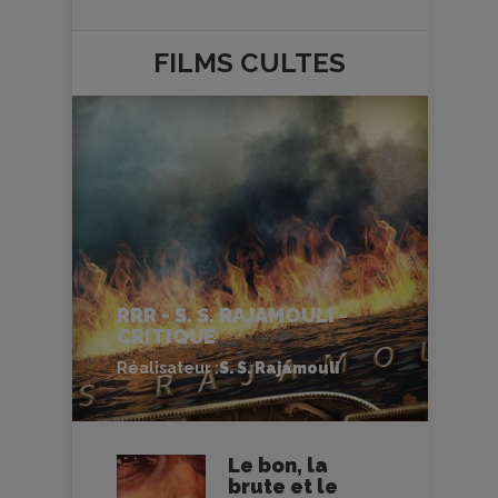
FILMS
CULTES
RRR - S. S. RAJAMOULI -
CRITIQUE
Réalisateur :
S. S. Rajamouli
Le bon, la
brute et le