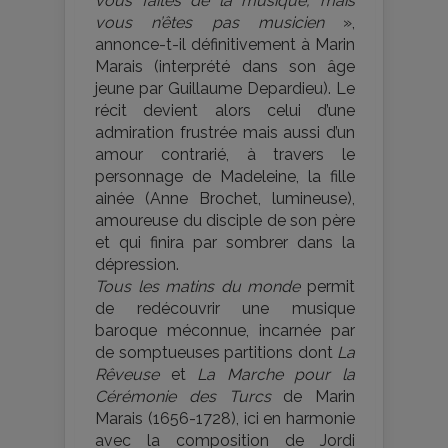
vous faites de la musique, mais
vous n’êtes pas musicien
»,
annonce-t-il définitivement à Marin
Marais (interprété dans son âge
jeune par Guillaume Depardieu). Le
récit devient alors celui d’une
admiration frustrée mais aussi d’un
amour contrarié, à travers le
personnage de Madeleine, la fille
ainée (Anne Brochet, lumineuse),
amoureuse du disciple de son père
et qui finira par sombrer dans la
dépression.
Tous les matins du monde
permit
de redécouvrir une musique
baroque méconnue, incarnée par
de somptueuses partitions dont
La
Rêveuse
et
La Marche pour la
Cérémonie des Turcs
de Marin
Marais (1656-1728), ici en harmonie
avec la composition de Jordi