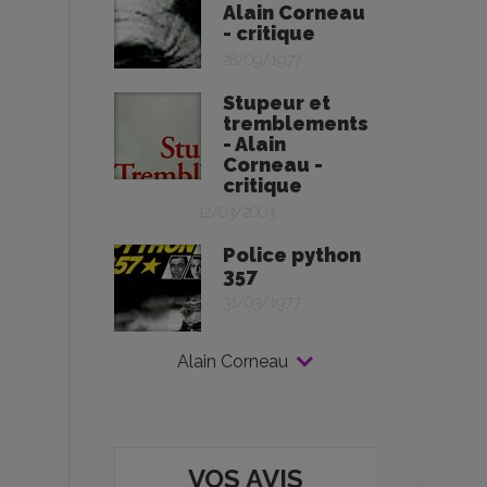
Alain Corneau
- critique
28/09/1977
Stupeur et
tremblements
- Alain
Corneau -
critique
12/03/2003
Police python
357
31/03/1977
Alain Corneau
VOS AVIS