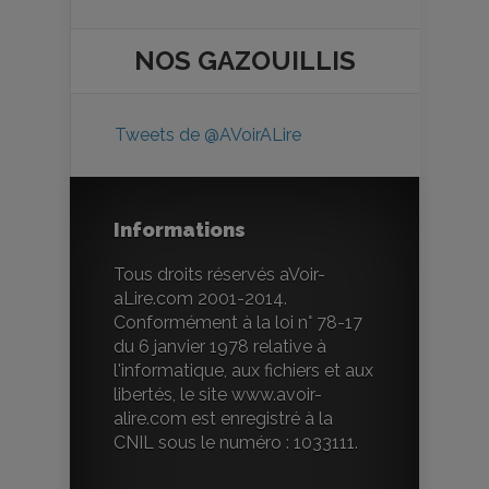
NOS
GAZOUILLIS
Tweets de @AVoirALire
Informations
Tous droits réservés aVoir-
aLire.com 2001-2014.
Conformément à la loi n° 78-17
du 6 janvier 1978 relative à
l'informatique, aux fichiers et aux
libertés, le site www.avoir-
alire.com est enregistré à la
CNIL sous le numéro : 1033111.