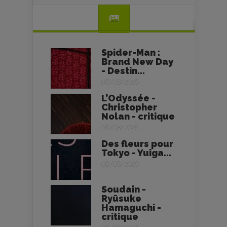
Spider-Man :
Brand New Day
- Destin...
06/08/2026
L’Odyssée -
Christopher
Nolan - critique
06/08/2026
Des fleurs pour
Tokyo - Yuiga...
06/08/2026
Soudain -
Ryūsuke
Hamaguchi -
critique