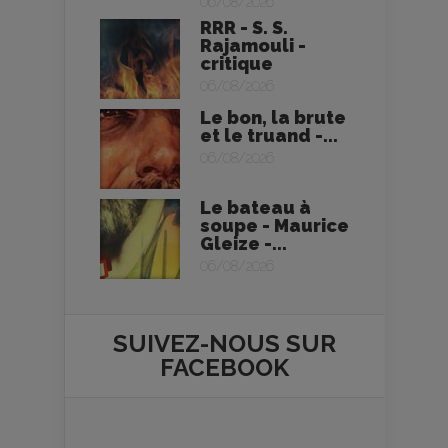
06/08/2026
RRR - S. S.
Rajamouli -
critique
06/08/2026
Le bon, la brute
et le truand -...
06/08/2026
Le bateau à
soupe - Maurice
Gleize -...
06/08/2026
SUIVEZ-NOUS SUR
FACEBOOK