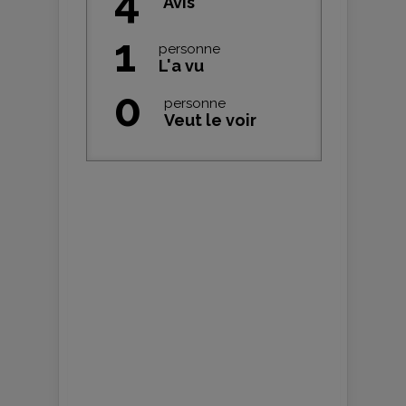
4
Avis
1
personne
L'a vu
0
personne
Veut le voir