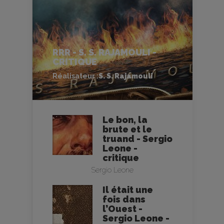
RRR - S. S. RAJAMOULI -
CRITIQUE
Réalisateur :
S. S. Rajamouli
Le bon, la
brute et le
truand - Sergio
Leone -
critique
Sergio Leone
Il était une
fois dans
l’Ouest -
Sergio Leone -