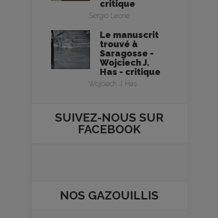
critique
Sergio Leone
Le manuscrit
trouvé à
Saragosse -
Wojciech J.
Has - critique
Wojciech J. Has
SUIVEZ-NOUS SUR
FACEBOOK
NOS
GAZOUILLIS