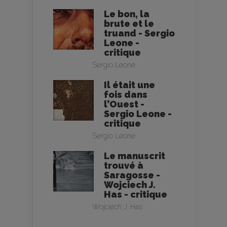
Le bon, la
brute et le
truand - Sergio
Leone -
critique
Sergio Leone
Il était une
fois dans
l’Ouest -
Sergio Leone -
critique
Sergio Leone
Le manuscrit
trouvé à
Saragosse -
Wojciech J.
Has - critique
Wojciech J. Has