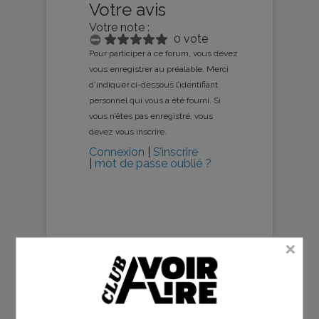
Votre avis
Votre note :
0 vote
Pour participer à ce forum, vous devez
vous enregistrer au préalable. Merci
d’indiquer ci-dessous l’identifiant
personnel qui vous a été fourni. Si
vous n’êtes pas enregistré, vous
devez vous inscrire.
Connexion
|
S’inscrire
|
mot de passe oublié ?
aVoir-aLire.com, dont le contenu
est produit bénévolement par
une
association culturelle à but non