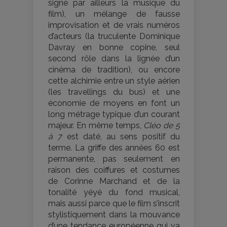
signe par ailleurs la musique du
film), un mélange de fausse
improvisation et de vrais numéros
d’acteurs (la truculente Dominique
Davray en bonne copine, seul
second rôle dans la lignée d’un
cinéma de tradition), ou encore
cette alchimie entre un style aérien
(les travellings du bus) et une
économie de moyens en font un
long métrage typique d’un courant
majeur. En même temps,
Cléo de 5
à 7
est daté, au sens positif du
terme. La griffe des années 60 est
permanente, pas seulement en
raison des coiffures et costumes
de Corinne Marchand et de la
tonalité yéyé du fond musical,
mais aussi parce que le film s’inscrit
stylistiquement dans la mouvance
d’une tendance européenne qui va