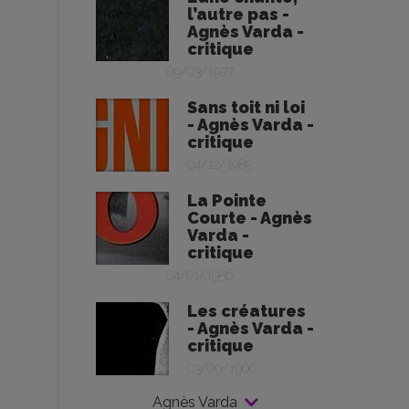
l’autre pas -
Agnès Varda -
critique
09/03/1977
Sans toit ni loi
- Agnès Varda -
critique
04/12/1985
La Pointe
Courte - Agnès
Varda -
critique
04/01/1956
Les créatures
- Agnès Varda -
critique
03/09/1966
Agnès Varda