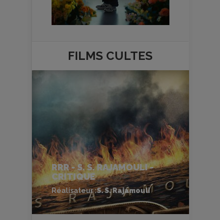
FILMS
CULTES
RRR - S. S. RAJAMOULI -
CRITIQUE
Réalisateur :
S. S. Rajamouli