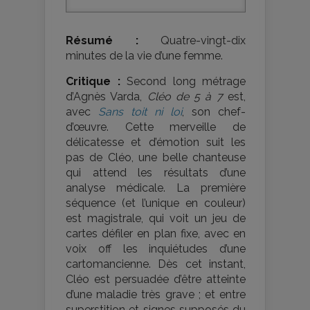
Résumé :
Quatre-vingt-dix
minutes de la vie d’une femme.
Critique :
Second long métrage
d’Agnès Varda,
Cléo de 5 à 7
est,
avec
Sans toit ni loi
, son chef-
d’œuvre. Cette merveille de
délicatesse et d’émotion suit les
pas de Cléo, une belle chanteuse
qui attend les résultats d’une
analyse médicale. La première
séquence (et l’unique en couleur)
est magistrale, qui voit un jeu de
cartes défiler en plan fixe, avec en
voix off les inquiétudes d’une
cartomancienne. Dès cet instant,
Cléo est persuadée d’être atteinte
d’une maladie très grave ; et entre
superstition et signes supposés du