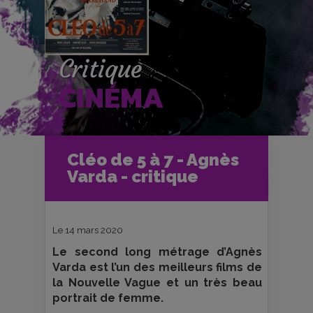
Critique
CINÉMA
Accueil
Cinéma
Cléo de 5 à 7 - Agnès
Critiques et fiches films
Ciné-Club
Varda - critique
Cléo de 5 à 7 - Agnès Varda - critique
Le 14 mars 2020
Le second long métrage d’Agnès
Varda est l’un des meilleurs films de
la Nouvelle Vague et un très beau
portrait de femme.