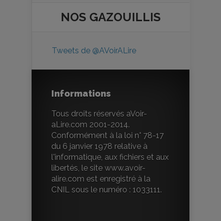
NOS
GAZOUILLIS
Tweets de @AVoirALire
Informations
Tous droits réservés aVoir-
aLire.com 2001-2014.
Conformément à la loi n° 78-17
du 6 janvier 1978 relative à
l'informatique, aux fichiers et aux
libertés, le site www.avoir-
alire.com est enregistré à la
CNIL sous le numéro : 1033111.