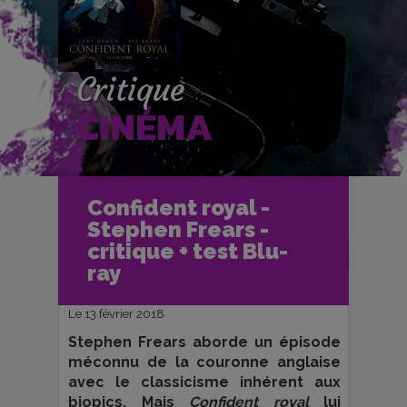
Critique
CINÉMA
Accueil
Cinéma
Confident royal -
Critiques et fiches films
Stephen Frears -
Confident royal - Stephen Frears -
critique + test Blu-ray
critique + test Blu-
ray
Le 13 février 2018
Stephen Frears aborde un épisode
méconnu de la couronne anglaise
avec le classicisme inhérent aux
biopics. Mais
Confident royal
lui