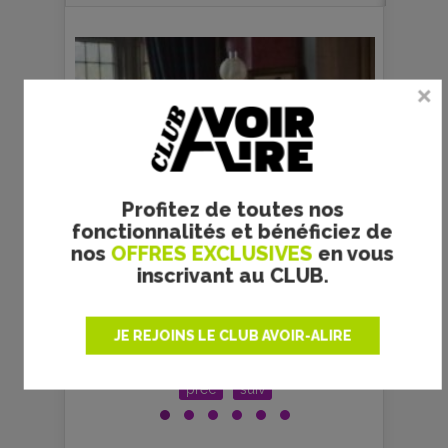
Profitez de toutes nos
fonctionnalités et bénéficiez de
nos
OFFRES EXCLUSIVES
en vous
inscrivant au CLUB.
JE REJOINS LE CLUB AVOIR-ALIRE
o
Copyright Focus Features / Peter
Copy
Mountain
prec
suiv