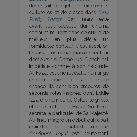
dénonçait le rejet des différences
culturelles et de classe dans
Dirty
Pretty Things
. Car Frears reste
avant tout l’adepte d’un cinéma
social et militant dans ce qu’il a de
meilleur, en plus d’être un
formidable conteur. Il est aussi, on
le savait, un remarquable directeur
d’acteurs : si Dame Judi Dench est
impériale comme à son habitude,
Ali Fazal est une révélation en ange
charismatique de la dernière
chance. Ils sont bien entourés de
seconds rôles inspirés, dont Eddie
Izzard en prince de Galles teigneux
et le regretté Tim Pigott-Smith en
secrétaire particulier de Sa Majesté.
Au final, malgré un début qui faisait
craindre le pétard mouillé,
Confident royal
est hautement