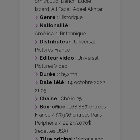
Smith
,
Judi Dench
,
Eddie
Izzard
,
Ali Fazal
,
Adeel Akhtar
Genre
:
Historique
Nationalité
:
Américain
,
Britannique
Distributeur
:
Universal
Pictures France
Editeur vidéo
:
Universal
Pictures Video
Durée
: 1h52mn
Date télé
: 14 octobre 2022
21:05
Chaîne
: Chérie 25
Box-office
: 168.887 entrées
France / 57.956 entrées Paris
Périphérie / 22.245.070$
(recettes USA)
Titre original
: Victoria and