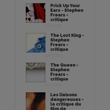
Prick Up Your
Ears - Stephen
Frears -
critique
11/11/1987
The Lost King -
Stephen
Frears -
critique
29/03/2023
The Queen -
Stephen
Frears -
critique
18/10/2006
Les liaisons
dangereuses -
la critique du
film de