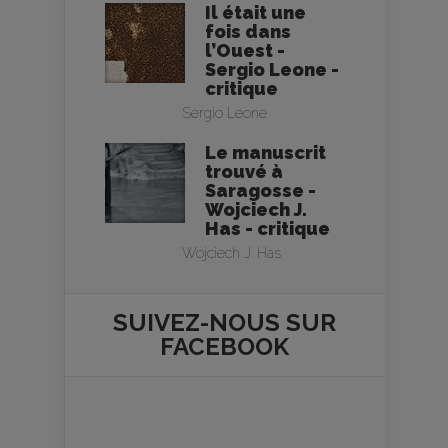
Il était une
fois dans
l’Ouest -
Sergio Leone -
critique
Sergio Leone
Le manuscrit
trouvé à
Saragosse -
Wojciech J.
Has - critique
Wojciech J. Has
SUIVEZ-NOUS SUR
FACEBOOK