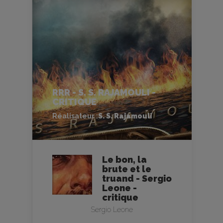
RRR - S. S. RAJAMOULI -
CRITIQUE
Réalisateur :
S. S. Rajamouli
Le bon, la
brute et le
truand - Sergio
Leone -
critique
Sergio Leone