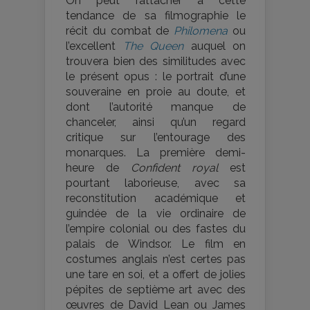
On peut rattacher à cette
tendance de sa filmographie le
récit du combat de
Philomena
ou
l’excellent
The Queen
auquel on
trouvera bien des similitudes avec
le présent opus : le portrait d’une
souveraine en proie au doute, et
dont l’autorité manque de
chanceler, ainsi qu’un regard
critique sur l’entourage des
monarques. La première demi-
heure de
Confident royal
est
pourtant laborieuse, avec sa
reconstitution académique et
guindée de la vie ordinaire de
l’empire colonial ou des fastes du
palais de Windsor. Le film en
costumes anglais n’est certes pas
une tare en soi, et a offert de jolies
pépites de septième art avec des
œuvres de David Lean ou James