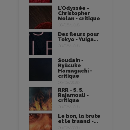
L’Odyssée -
Christopher
Nolan - critique
06/08/2026
Des fleurs pour
Tokyo - Yuiga...
06/08/2026
Soudain -
Ryūsuke
Hamaguchi -
critique
06/08/2026
RRR - S. S.
Rajamouli -
critique
06/08/2026
Le bon, la brute
et le truand -...
06/08/2026