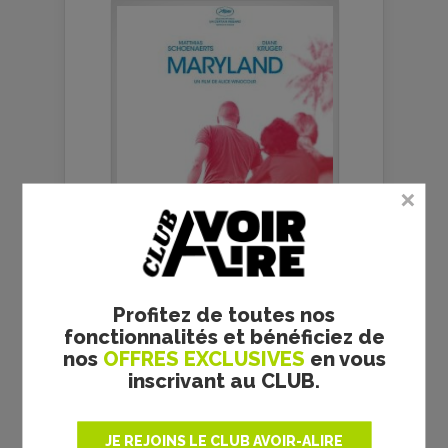
Un récit prenant et une mise en
Profitez de toutes nos
scène épurée au service d’un
subtil jeu de...
fonctionnalités et bénéficiez de
LES FILMS DES FRÈRES
nos
OFFRES EXCLUSIVES
en vous
LUMIÈRE RESSUSCITÉS
inscrivant au CLUB.
POUR LA PREMIÈRE FOIS EN
DVD ET BLU-RAY !
JE REJOINS LE CLUB AVOIR-ALIRE