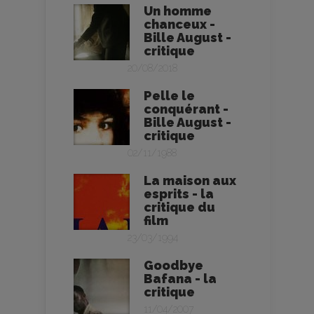
Un homme
chanceux -
Bille August -
critique
20/08/2018
Pelle le
conquérant -
Bille August -
critique
02/11/1988
La maison aux
esprits - la
critique du
film
23/03/1994
Goodbye
Bafana - la
critique
11/04/2007