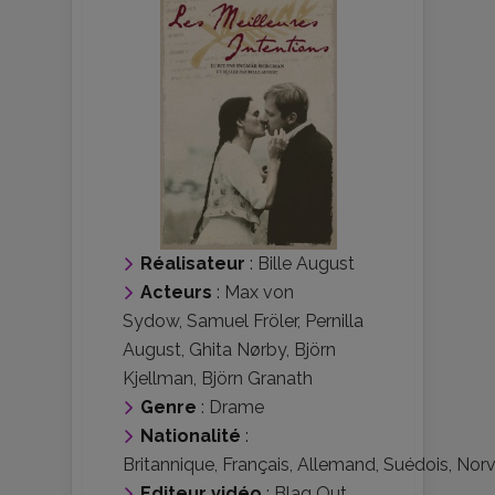
Réalisateur
:
Bille August
Acteurs
:
Max von
Sydow
,
Samuel Fröler
,
Pernilla
August
,
Ghita Nørby
,
Björn
Kjellman
,
Björn Granath
Genre
:
Drame
Nationalité
:
Britannique
,
Français
,
Allemand
,
Suédois
,
Norv
Editeur vidéo
:
Blaq Out