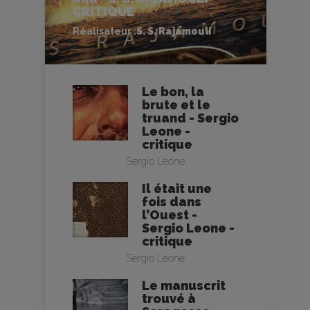
CRITIQUE
Réalisateur :
S. S. Rajamouli
Le bon, la
brute et le
truand - Sergio
Leone -
critique
Sergio Leone
Il était une
fois dans
l’Ouest -
Sergio Leone -
critique
Sergio Leone
Le manuscrit
trouvé à