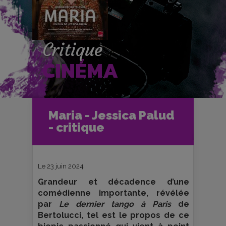
Critique
CINÉMA
Accueil
Cinéma
Maria - Jessica Palud
Critiques et fiches films
- critique
Maria - Jessica Palud - critique
Le 23 juin 2024
Grandeur et décadence d’une
comédienne importante, révélée
par
Le dernier tango à Paris
de
Bertolucci, tel est le propos de ce