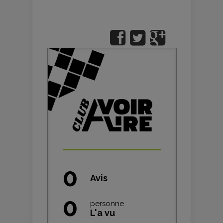
0
Avis
0
personne
L'a vu