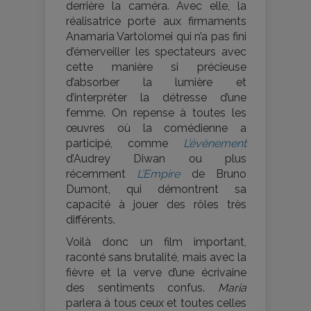
derrière la caméra. Avec elle, la
réalisatrice porte aux firmaments
Anamaria Vartolomei qui n’a pas fini
d’émerveiller les spectateurs avec
cette manière si précieuse
d’absorber la lumière et
d’interpréter la détresse d’une
femme. On repense à toutes les
œuvres où la comédienne a
participé, comme
L’évènement
d’Audrey Diwan ou plus
récemment
L’Empire
de Bruno
Dumont, qui démontrent sa
capacité à jouer des rôles très
différents.
Voilà donc un film important,
raconté sans brutalité, mais avec la
fièvre et la verve d’une écrivaine
des sentiments confus.
Maria
parlera à tous ceux et toutes celles