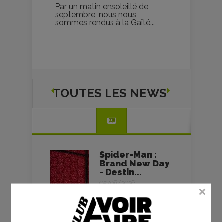
Par un matin ensoleillé de
septembre, nous nous
sommes rendus à la Gaîté...
TOUTES LES NEWS
Spider-Man :
Brand New Day
- Destin...
05/08/2026
L’Odyssée -
Christopher
Nolan - critique