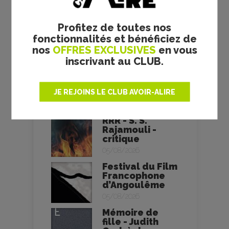
05/08/2026
Des fleurs pour
Profitez de toutes nos
Tokyo - Yuiga...
fonctionnalités et bénéficiez de
05/08/2026
nos
OFFRES EXCLUSIVES
en vous
inscrivant au CLUB.
Soudain -
Ryūsuke
Hamaguchi -
JE REJOINS LE CLUB AVOIR-ALIRE
critique
05/08/2026
RRR - S. S.
Rajamouli -
critique
05/08/2026
Festival du Film
Francophone
d’Angoulême
05/08/2026
Mémoire de
fille - Judith