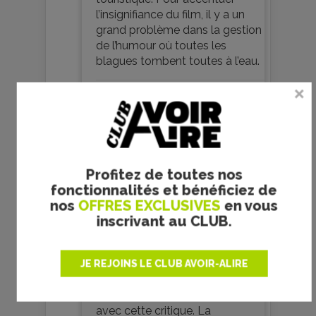
l’insignifiance du film, il y a un
grand problème dans la gestion
de l’humour où toutes les
blagues tombent toutes à l’eau.
Je commente
1
Profitez de toutes nos
fonctionnalités et bénéficiez de
nos
OFFRES EXCLUSIVES
en vous
inscrivant au CLUB.
ceciloule
9 juillet 2019
JE REJOINS LE CLUB AVOIR-ALIRE
Nevada - la critique du film
Je suis entièrement d’accord
avec cette critique. La