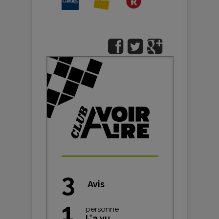
3
Avis
1
personne
L'a vu