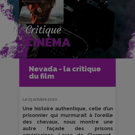
Critique
CINÉMA
Accueil
Cinéma
Nevada - la critique
Critiques et fiches films
du film
Nevada - la critique du film
Le 23 octobre 2020
Une histoire authentique, celle d’un
prisonnier qui murmurait à l’oreille
des chevaux, nous montre une
autre façade des prisons