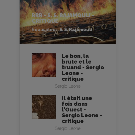
RRR - S. S. RAJAMOULI -
CRITIQUE
Réalisateur :
S. S. Rajamouli
Le bon, la
brute et le
truand - Sergio
Leone -
critique
Sergio Leone
Il était une
fois dans
l’Ouest -
Sergio Leone -
critique
Sergio Leone