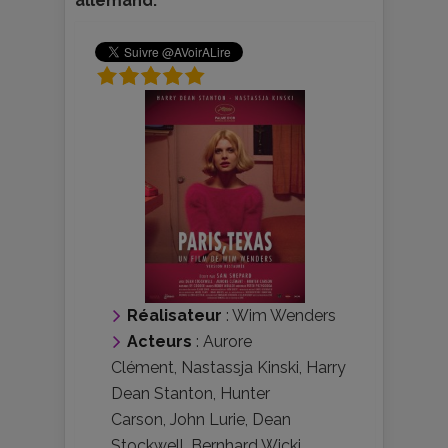
allemand.
Réalisateur
:
Wim Wenders
Acteurs
:
Aurore
Clément
,
Nastassja Kinski
,
Harry
Dean Stanton
,
Hunter
Carson
,
John Lurie
,
Dean
Stockwell
,
Bernhard Wicki