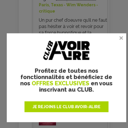
Paris, Texas - Wim Wenders -
critique
Un pur chef d’oeuvre qu’il ne faut
pas hésiter à voir et revoir pour
sa force hypnotique et la
beauté de sa réalisation. Un
grand moment de cinéma en
apesanteur.
Je commente
0
Profitez de toutes nos
fonctionnalités et bénéficiez de
nos
OFFRES EXCLUSIVES
en vous
inscrivant au CLUB.
JE REJOINS LE CLUB AVOIR-ALIRE