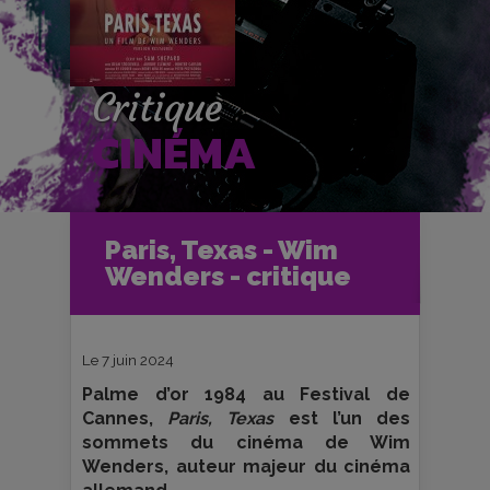
Critique
CINÉMA
Accueil
Cinéma
Paris, Texas - Wim
Critiques et fiches films
Ciné-Club
Wenders - critique
Paris, Texas - Wim Wenders - critique
Le 7 juin 2024
Palme d’or 1984 au Festival de
Cannes,
Paris, Texas
est l’un des
sommets du cinéma de Wim
Wenders, auteur majeur du cinéma