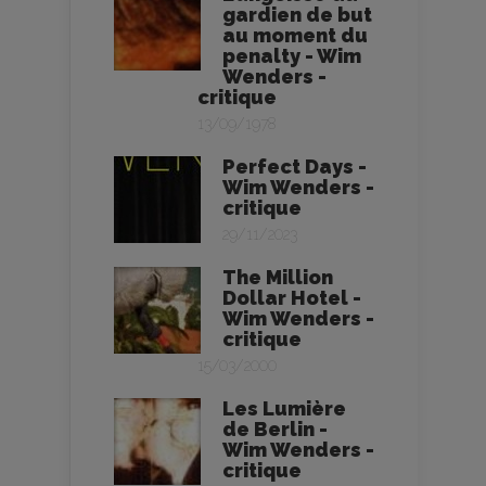
gardien de but
au moment du
penalty - Wim
Wenders -
critique
13/09/1978
Perfect Days -
Wim Wenders -
critique
29/11/2023
The Million
Dollar Hotel -
Wim Wenders -
critique
15/03/2000
Les Lumière
de Berlin -
Wim Wenders -
critique