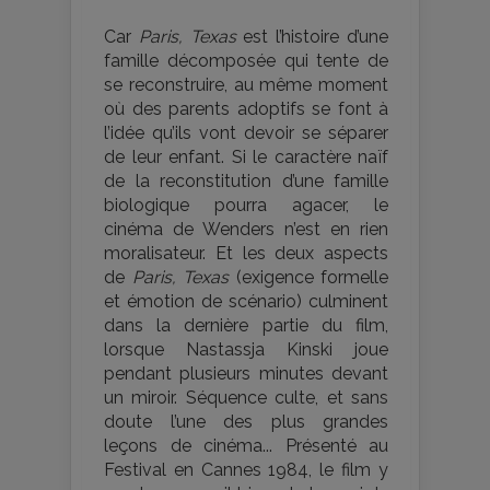
Car
Paris, Texas
est l’histoire d’une
famille décomposée qui tente de
se reconstruire, au même moment
où des parents adoptifs se font à
l’idée qu’ils vont devoir se séparer
de leur enfant. Si le caractère naïf
de la reconstitution d’une famille
biologique pourra agacer, le
cinéma de Wenders n’est en rien
moralisateur. Et les deux aspects
de
Paris, Texas
(exigence formelle
et émotion de scénario) culminent
dans la dernière partie du film,
lorsque Nastassja Kinski joue
pendant plusieurs minutes devant
un miroir. Séquence culte, et sans
doute l’une des plus grandes
leçons de cinéma... Présenté au
Festival en Cannes 1984, le film y