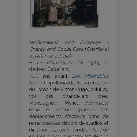
Wohltätigkeit und Fürsorge -
Charity and Social Care
(
Charité et
assistance sociale
) :
–
Le Chemineau
FR 1905, 6′
d’Albert Capellani.
Huit ans avant
Les Misérables
Albert Capellani adapte un chapitre
du roman de Victor Hugo, celui du
vol des chandeliers chez
Monseigneur Myriel. Admirable
mise en scène spatiale des
déplacements d’acteurs dans de
remarquables décors de studios et
direction d’acteurs tendue : l’art de
ce très grand cinéaste est déjà là