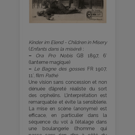
Kinder im Elend - Children in Misery
(
Enfants dans la misère
) :
–
Ora Pro Nobis
GB 1897, 6′
(lanterne magique)
–
Le Bagne des gosses
FR 1907,
11′, film
Pathé
Une vision sans concession et non
dénuée d’âpreté réaliste du sort
des orphelins. L’interprétation est
remarquable et évite la sensiblerie.
La mise en scène (anonyme) est
efficace, en particulier dans la
séquence du vol à l’étalage dans
une boulangerie (l’homme qui