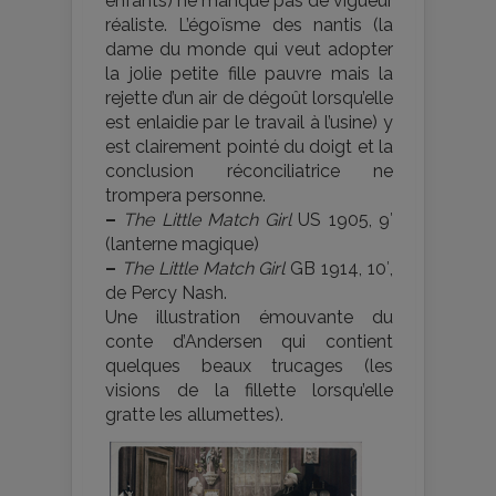
enfants) ne manque pas de vigueur
réaliste. L’égoïsme des nantis (la
dame du monde qui veut adopter
la jolie petite fille pauvre mais la
rejette d’un air de dégoût lorsqu’elle
est enlaidie par le travail à l’usine) y
est clairement pointé du doigt et la
conclusion réconciliatrice ne
trompera personne.
–
The Little Match Girl
US 1905, 9′
(lanterne magique)
–
The Little Match Girl
GB 1914, 10′,
de Percy Nash.
Une illustration émouvante du
conte d’Andersen qui contient
quelques beaux trucages (les
visions de la fillette lorsqu’elle
gratte les allumettes).