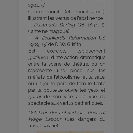
1904, 5′
Conte moral (et moralisateur),
illustrant les vertus de l’abstinence.
–
Dustman’s Darling
GB 1894, 5′
(lanterne magique)
–
A Drunkard’s Reformation
US
1909, 15′ de D. W. Griffith
Bel exercice, typiquement
griffithien
, d’interaction dramatique
entre la scène de théâtre, où on
représente une pièce sur les
méfaits de l’alcoolisme, et la salle,
où un jeune père de famille tenté
par la bouteille ouvre les yeux et
guérit
de son vice à la vue du
spectacle aux vertus cathartiques.
Gefahren der Lohnarbeit - Perils of
Wage Labour
(Les dangers du
travail salarié) :