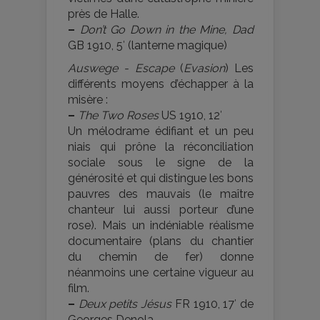
près de Halle.
–
Don’t Go Down in the Mine, Dad
GB 1910, 5′ (lanterne magique)
Auswege - Escape
(
Evasion
) Les
différents moyens d’échapper à la
misère :
–
The Two Roses
US 1910, 12′
Un mélodrame édifiant et un peu
niais qui prône la réconciliation
sociale sous le signe de la
générosité et qui distingue les bons
pauvres des mauvais (le maître
chanteur lui aussi porteur d’une
rose). Mais un indéniable réalisme
documentaire (plans du chantier
du chemin de fer) donne
néanmoins une certaine vigueur au
film.
–
Deux petits Jésus
FR 1910, 17′ de
Georges Denola