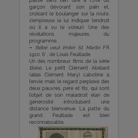
passe sans rien dire à côté du
garçon dévorant son pain et,
croisant le boulanger sur la route,
s’empresse le lui indiquer l’endroit
où il a vu le voleur). Une des
révélations majeures du
programme.
–
Bébé veut imiter St. Martin
FR
1910, 6′ , de Louis Feuillade.
Un des nombreux films de la série
Bébé
. Le petit Clément Abélard
(alias Clément Mary) cabotine à
l’envie mais le regard perplexe des
deux pauvres, père et fils, qui sont
l’objet de son maladroit élan de
générosité introduisent une
distance bienvenue. La patte du
grand Feuillade est bien
reconnaissable.