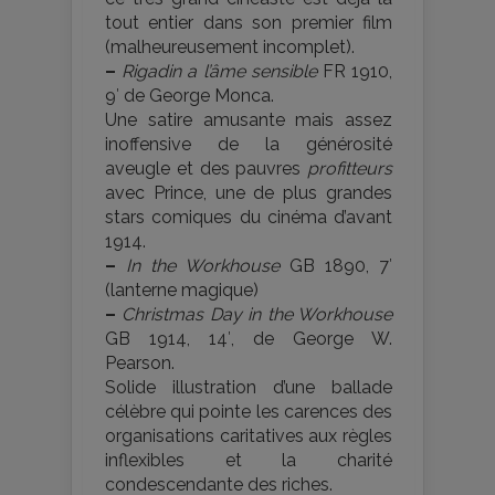
tout entier dans son premier film
(malheureusement incomplet).
–
Rigadin a l’âme sensible
FR 1910,
9′ de George Monca.
Une satire amusante mais assez
inoffensive de la générosité
aveugle et des pauvres
profitteurs
avec Prince, une de plus grandes
stars comiques du cinéma d’avant
1914.
–
In the Workhouse
GB 1890, 7′
(lanterne magique)
–
Christmas Day in the Workhouse
GB 1914, 14′, de George W.
Pearson.
Solide illustration d’une ballade
célèbre qui pointe les carences des
organisations caritatives aux règles
inflexibles et la charité
condescendante des riches.