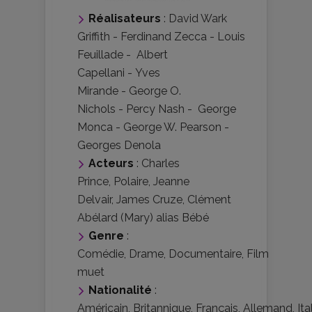
Réalisateurs
:
David Wark
Griffith
-
Ferdinand Zecca
-
Louis
Feuillade
-
Albert
Capellani
-
Yves
Mirande
-
George O.
Nichols
-
Percy Nash
-
George
Monca
-
George W. Pearson
-
Georges Denola
Acteurs
:
Charles
Prince
,
Polaire
,
Jeanne
Delvair
,
James Cruze
,
Clément
Abélard (Mary) alias Bébé
Genre
:
Comédie
,
Drame
,
Documentaire
,
Film
muet
Nationalité
:
Américain
,
Britannique
,
Français
,
Allemand
,
Ita