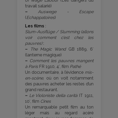
of Wage Labour
(Les dangers du
travail salarié)
–
Auswege - Escape
(
Echappatoires
)
Les films
:
Slum-Ausflüge / Slumming
(allons
voir comment c’est chez les
pauvres)
:
–
The Magic Wand
GB 1889, 6′
(lanterne magique)
–
Comment les pauvres mangent
à Paris
FR 1910, 4′, film
Pathé
Un documentaire, à l’évidence
mis-
en-scène
, où on voit notamment
des pauvres acheter les restes d’un
grand restaurant.
–
Le Violoniste della carità
IT 1911,
10′, film
Cines
Un remarquable petit film au ton
léger mais au regard acéré