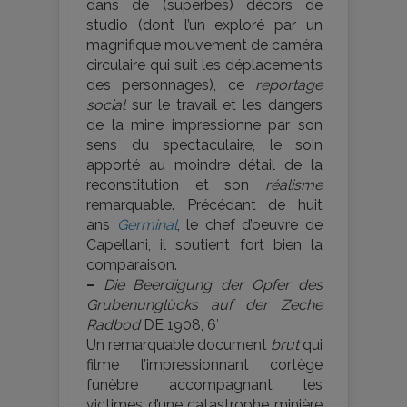
dans de (superbes) décors de
studio (dont l’un exploré par un
magnifique mouvement de caméra
circulaire qui suit les déplacements
des personnages), ce
reportage
social
sur le travail et les dangers
de la mine impressionne par son
sens du spectaculaire, le soin
apporté au moindre détail de la
reconstitution et son
réalisme
remarquable. Précédant de huit
ans
Germinal
, le chef d’oeuvre de
Capellani, il soutient fort bien la
comparaison.
–
Die Beerdigung der Opfer des
Grubenunglücks auf der Zeche
Radbod
DE 1908, 6′
Un remarquable document
brut
qui
filme l’impressionnant cortège
funèbre accompagnant les
victimes d’une catastrophe minière