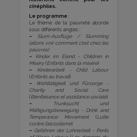
cinéphiles.
Le programme
:
Le thème de la pauvreté abordé
sous différents angles :
–
Slum-Ausflüge / Slumming
(allons voir comment c’est chez les
pauvres)
–
Kinder im Elend - Children in
Misery
(
Enfants dans la misère
)
–
Kinderarbeit - Child Labour
(
Enfants au travail
)
–
Wohltätigkeit und Fürsorge -
Charity and Social Care
(
Bienfaisance et assistance sociale
)
–
Trunksucht und
Mäßigungsbewegung - Drink and
Temperance Movement
(
Lutte
contre l’alcoolisme
)
–
Gefahren der Lohnarbeit - Perils