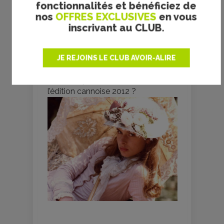
budget du cinéma français en son
fonctionnalités et bénéficiez de
temps ; le succès du film la
nos
OFFRES EXCLUSIVES
en vous
propulsa sur une scène
inscrivant au CLUB.
internationale sans frontière chez
Polanski, Beineix, Schrader,
Konchalovsky, les Taviani, et
JE REJOINS LE CLUB AVOIR-ALIRE
Skolimowski. Impressionnant.
L’un des plus beaux moments de
l’édition cannoise 2012 ?