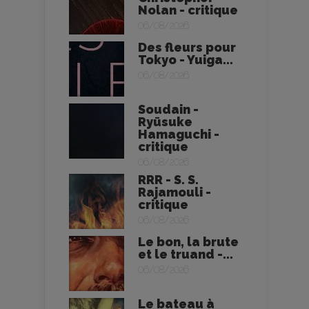
Nolan - critique
06/08/2026
Des fleurs pour
Tokyo - Yuiga...
06/08/2026
Soudain -
Ryūsuke
Hamaguchi -
critique
06/08/2026
RRR - S. S.
Rajamouli -
critique
06/08/2026
Le bon, la brute
et le truand -...
06/08/2026
Le bateau à