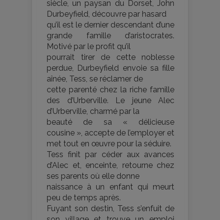
siècle, un paysan du Dorset, John
Durbeyfield, découvre par hasard
qu’il est le dernier descendant d’une
grande famille d’aristocrates.
Motivé par le profit qu’il
pourrait tirer de cette noblesse
perdue, Durbeyfield envoie sa fille
aînée, Tess, se réclamer de
cette parenté chez la riche famille
des d’Urberville. Le jeune Alec
d’Urberville, charmé par la
beauté de sa « délicieuse
cousine », accepte de l’employer et
met tout en œuvre pour la séduire.
Tess finit par céder aux avances
d’Alec et, enceinte, retourne chez
ses parents où elle donne
naissance à un enfant qui meurt
peu de temps après.
Fuyant son destin, Tess s’enfuit de
son village et trouve un emploi