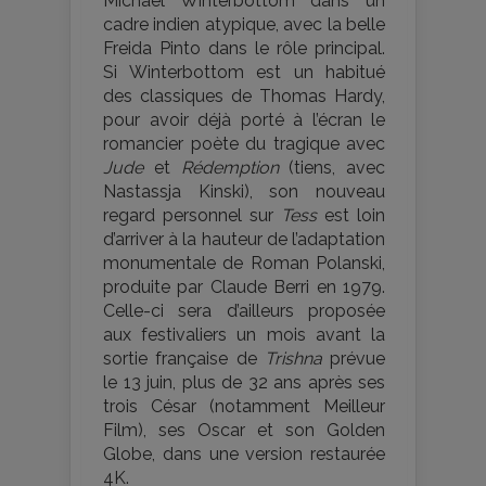
Michael Winterbottom dans un
cadre indien atypique, avec la belle
Freida Pinto dans le rôle principal.
Si Winterbottom est un habitué
des classiques de Thomas Hardy,
pour avoir déjà porté à l’écran le
romancier poète du tragique avec
Jude
et
Rédemption
(tiens, avec
Nastassja Kinski), son nouveau
regard personnel sur
Tess
est loin
d’arriver à la hauteur de l’adaptation
monumentale de Roman Polanski,
produite par Claude Berri en 1979.
Celle-ci sera d’ailleurs proposée
aux festivaliers un mois avant la
sortie française de
Trishna
prévue
le 13 juin, plus de 32 ans après ses
trois César (notamment Meilleur
Film), ses Oscar et son Golden
Globe, dans une version restaurée
4K.